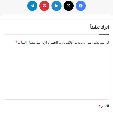
فيسبوك
‫X
لينكدإن
بينتيريست
تيلقرام
اترك تعليقاً
لن يتم نشر عنوان بريدك الإلكتروني.
الحقول الإلزامية مشار إليها بـ
*
ا
ل
ت
ع
ل
ي
ق
*
الاسم
*