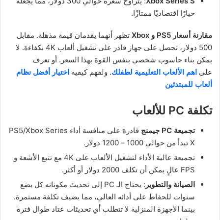
Xbox Series S
: يتراوح سعره حوالي 300 دولار، مما يجعله
خيارًا اقتصاديًا ممتازًا.
مقارنة أسعار PS5 و Xbox
تظهر أنهما يقدمان قيمة مذهلة. مقابل
500 دولار، تحصل على جهاز قادر على تشغيل ألعاب 4K بكفاءة. لا
يمكن بناء حاسوب شخصي بنفس القوة بهذا السعر. أو تعرف
على
اهم الألعاب التعليمية لطفلك
. ولفهم كيفية
اختيار أفضل نظام
ألعاب للمبتدئين
تكلفة PC للألعاب
تجميعة PC جيمنج
قادرة على منافسة أداء PS5/Xbox Series
X تبدأ من حوالي 1000 – 1200 دولار.
تجميعة عالية الأداء لتشغيل الألعاب على 4K مع تتبع الأشعة و
FPS عالٍ يمكن أن تكلف 2000 دولار أو أكثر.
الصيانة والتطوير
: يحتاج الـ PC إلى تحديث مكوناته كل بضع
سنوات للحفاظ على أدائه العالي، مما يضيف تكلفة مستمرة.
بينما الأجهزة المنزلية لا تتطلب أي تحديثات عتاد طوال فترة