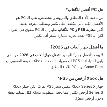
هل PC أفضل للألعاب؟
من ناحية الأداء المطلق والمرونة والتخصيص، نعم، الـ PC هو
الأفضل. لكنه يأتي بتكلفة أعلى بكثير ويتطلب معرفة تقنية
أكبر.
مقارنة PS5 و PC للألعاب
تظهر أن الـ PC يتفوق في القوة،
لكن الـ PS5 يقدم تجربة ممتازة بسعر أقل بكثير.
ما أفضل جهاز ألعاب في 2026؟
لا يوجد “أفضل جهاز” للجميع.
أفضل جهاز ألعاب في 2026
هو الذي
يلبي احتياجاتك: PS5 للحصريات المذهلة، Xbox للقيمة القصوى مع
Game Pass، والـ PC للأداء المطلق.
هل Xbox أرخص من PS5؟
جهاز Xbox Series X بنفس سعر PS5 تقريبًا. لكن جهاز Xbox
Series S أرخص بكثير، مما يجعل منظومة Xbox ككل تمتلك نقطة
دخول أرخص سعرًا.