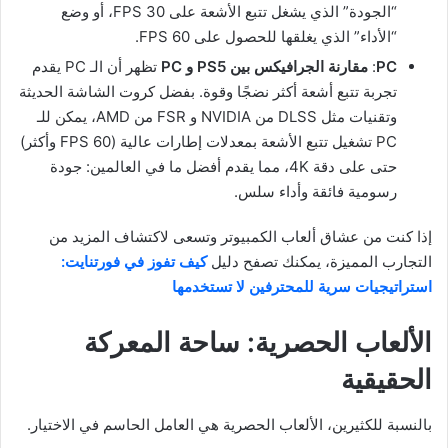
“الجودة” الذي يشغل تتبع الأشعة على 30 FPS، أو وضع
“الأداء” الذي يغلقها للحصول على 60 FPS.
PC
:
مقارنة الجرافيكس بين PS5 و PC
تظهر أن الـ PC يقدم
تجربة تتبع أشعة أكثر نضجًا وقوة. بفضل كروت الشاشة الحديثة
وتقنيات مثل DLSS من NVIDIA و FSR من AMD، يمكن للـ
PC تشغيل تتبع الأشعة بمعدلات إطارات عالية (60 FPS وأكثر)
حتى على دقة 4K، مما يقدم أفضل ما في العالمين: جودة
رسومية فائقة وأداء سلس.
إذا كنت من عشاق ألعاب الكمبيوتر وتسعى لاكتشاف المزيد من
التجارب المميزة، يمكنك تصفح دليل
كيف تفوز في فورتنايت:
استراتيجيات سرية للمحترفين لا تستخدمها
الألعاب الحصرية: ساحة المعركة
الحقيقية
بالنسبة للكثيرين، الألعاب الحصرية هي العامل الحاسم في الاختيار.