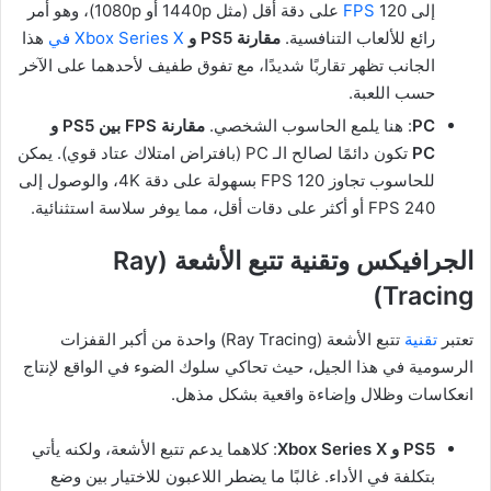
إلى 120
FPS
على دقة أقل (مثل 1440p أو 1080p)، وهو أمر
رائع للألعاب التنافسية.
مقارنة PS5 و
Xbox Series X في
هذا
الجانب تظهر تقاربًا شديدًا، مع تفوق طفيف لأحدهما على الآخر
حسب اللعبة.
PC
: هنا يلمع الحاسوب الشخصي.
مقارنة FPS بين PS5 و
PC
تكون دائمًا لصالح الـ PC (بافتراض امتلاك عتاد قوي). يمكن
للحاسوب تجاوز 120 FPS بسهولة على دقة 4K، والوصول إلى
240 FPS أو أكثر على دقات أقل، مما يوفر سلاسة استثنائية.
الجرافيكس وتقنية تتبع الأشعة (Ray
Tracing)
تعتبر
تقنية
تتبع الأشعة (Ray Tracing) واحدة من أكبر القفزات
الرسومية في هذا الجيل، حيث تحاكي سلوك الضوء في الواقع لإنتاج
انعكاسات وظلال وإضاءة واقعية بشكل مذهل.
PS5 و Xbox Series X
: كلاهما يدعم تتبع الأشعة، ولكنه يأتي
بتكلفة في الأداء. غالبًا ما يضطر اللاعبون للاختيار بين وضع