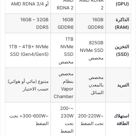
AMD
AMD RDNA
(GPU)
أو AMD RDNA 3/4
RDNA 2
2
الذاكرة
16GB
16GB
16GB – 32GB
DDR5
GDDR6
GDDR6
(RAM)
1TB
825GB
التخزين
NVMe
1TB – 4TB+ NVMe
NVMe SSD
SSD (Gen4/Gen5)
SSD
(SSD)
مخصص
مخصص
مخصص
مخصص
بنظام
متنوع (مائي أو هوائي)
التبريد
بالمعدن
Vapor
حسب الاختيار
السائل
Chamber
~200-
استهلاك
~200-220W
230W
~300-600W+ تحت
الطاقة
تحت الضغط
تحت
الضغط
الضغط