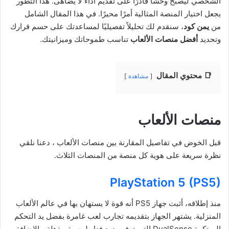
الشخصي ليصبح وحشًا قادرًا على تقديم أداء لا يضاهى. هذا التطور
يجعل اختيار المنصة المثالية أمرًا محيرًا. في هذا المقال الشامل
من
يمن كود
، سنقدم لك تحليلاً تفصيليًا لمساعدتك على حسم قرارك
وتحديد
أفضل منصات الألعاب
تناسب طموحاتك وميزانيتك.
📑 محتوي المقال
مشاهدة
منصات الألعاب
قبل الخوض في تفاصيل المقارنة بين منصات الألعاب ، دعنا نلقي
نظرة سريعة على هوية كل منصة من المنصات الثلاث.
PlayStation 5 (PS5)
منذ إطلاقه، أثبت جهاز PS5 أنه قوة لا يستهان بها في عالم الألعاب
المنزلية. يشتهر الجهاز بتقديمه تجارب لعب غامرة بفضل يد التحكم
المبتكرة DualSense التي توفر ردود فعل لمسية مذهلة، بالإضافة