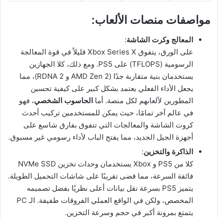
مواصفات منصات الألعاب:
المعالج وكرت الشاشة
:
على الورق، يتفوق Xbox Series X قليلاً في قوة المعالجة
الرسومية (TFLOPS) على PS5. ومع ذلك، كلا الجهازين
يستخدمان بنية متقاربة جدًا (AMD Zen 2 و RDNA 2)، مما
يجعل الأداء الفعلي يعتمد بشكل كبير على كيفية تحسين
المطورين لألعابهم لكل منصة. أما
الحاسوب الشخصي
، فهو
في عالم آخر تمامًا، حيث يمكن للمستخدمين تركيب أحدث
كروت الشاشة والمعالجات التي تتفوق بفارق شاسع على
أجهزة الجيل الجديد، مما يفتح الباب لأداء رسومي غير مسبوق.
الذاكرة والتخزين
:
كلا من PS5 و Xbox يستخدمان وحدات تخزين NVMe SSD
فائقة السرعة، مما قضى تقريبًا على شاشات التحميل الطويلة.
يتميز PS5 بسرعة نقل بيانات أعلى نظريًا بفضل تصميمه
المخصص، ولكن في الواقع العملي الفروقات طفيفة. الـ PC
يتمتع بمرونة أكبر في حجم وسرعة التخزين.