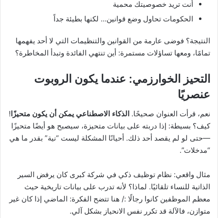
أنت تريد خصوصيتك محمية
الحكومات تحاول وضع قوانين… لكنها بطيئة جداً
النتيجة؟ فوضى عارمة من القوانين والتنظيمات التي لا أحد يفهمها
تمامًا، ومعها تساؤلات مستمرة: أين تنتهي الفائدة وتبدأ المخاطرة؟
التحيز الخوارزمي: عندما يكون الروبوت
عنصريًا
نعم، قرأت العنوان صحيحًا.
الذكاء الاصطناعي يمكن أن يكون متحيزًا
!
كيف؟ بسيطة: إذا دربته على بيانات متحيزة، سيصبح هو أيضًا متحيزًا
—حتى لو لم يقصد أحد ذلك. أحيانًا المشكلة ليست “نية” بقدر ما هي
“مدخلات”.
مثال واقعي: نظام توظيف ذكي في شركة كبرى كان يرفض السير
الذاتية للنساء تلقائيًا. لماذا؟ لأنه تدرب على بيانات تاريخية حيث
معظم الموظفين كانوا رجالًا :/ هنا تتضح الفكرة: الماضي إذا كان غير
متوازن، فالآلة قد تكرر نفس الانحياز بشكل آلي.