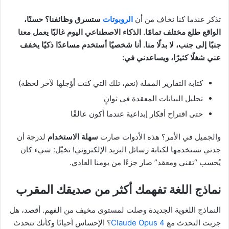
تذكر عندما كنا نخاف من أن
الروبوتات
ستسرق وظائفنا؟ حسنًا،
الواقع طلع مختلف تمامًا. الذكاء الاصطناعي اليوم غالبًا يعمل معنا
جنبًا إلى جنب، لا بدلًا منا. أنا شخصيًا أستخدم مساعدًا ذكيًا يخفف
عني شغلًا كثيرًا، ويساعدني في:
كتابة التقارير المملة (نعم، تلك التي كنت أؤجلها لآخر لحظة)
تحليل البيانات المعقدة في ثوانٍ
حتى اقتراح أفكار إبداعية عندما أكون عالقًا
والجميل في الأمر؟ هذه الأدوات صارت
سهلة الاستخدام
لدرجة أن
جدتي تستخدمها لكتابة رسائل البريد الإلكتروني! تخيّل: شيء كان
يُحسب “تقني ومعقد” صار جزءًا من يومنا العادي.
نماذج اللغة تفهمك أكثر من صديقك المقرب
النماذج اللغوية الجديدة وصلت لمستوى مخيف من الفهم. أقصد، هل
جربت التحدث مع
Claude Opus 4
؟ الإحساس أحيانًا وكأنك تتحدث