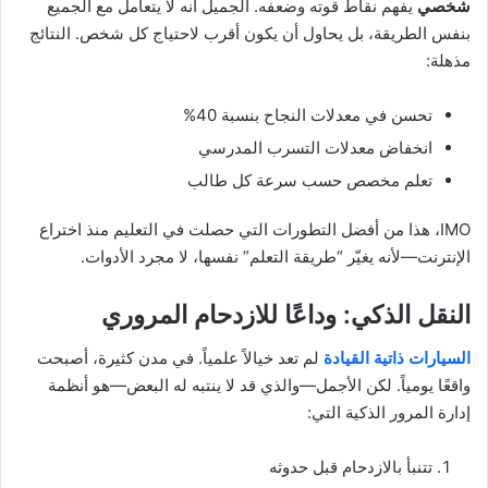
شخصي
يفهم نقاط قوته وضعفه. الجميل أنه لا يتعامل مع الجميع
بنفس الطريقة، بل يحاول أن يكون أقرب لاحتياج كل شخص. النتائج
مذهلة:
تحسن في معدلات النجاح بنسبة 40%
انخفاض معدلات التسرب المدرسي
تعلم مخصص حسب سرعة كل طالب
IMO، هذا من أفضل التطورات التي حصلت في التعليم منذ اختراع
الإنترنت—لأنه يغيّر “طريقة التعلم” نفسها، لا مجرد الأدوات.
النقل الذكي: وداعًا للازدحام المروري
السيارات ذاتية القيادة
لم تعد خيالاً علمياً. في مدن كثيرة، أصبحت
واقعًا يومياً. لكن الأجمل—والذي قد لا ينتبه له البعض—هو أنظمة
إدارة المرور الذكية التي:
تتنبأ بالازدحام قبل حدوثه