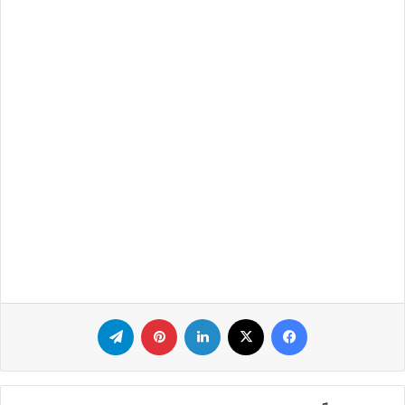
فيسبوك
‫X
لينكدإن
بينتيريست
تيلقرام