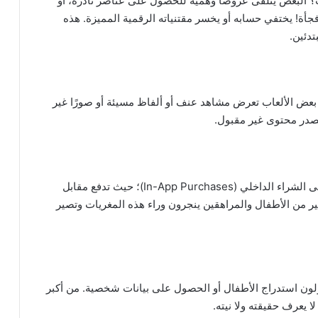
 البعض يتلقى عروضًا وهمية للحصول على عناصر نادرة، أو
فجأة! يختفي حسابه أو يخسر مقتنياته الرقمية المميزة. هذه
تدئين.
بعض الألعاب تعرض مشاهد عنف أو ألفاظ مسيئة أو صورًا غير
مصدر محتوى غير مقبول.
برامج الألعاب وخصوصًا الألعاب المجانية تعتمد غالبًا على الشراء الداخلي (In-App Purchases)؛ حيث تدفع مقابل
ير من الأطفال والمراهقين ينجرون وراء هذه المغريات وتصير
حاولون استدراج الأطفال أو الحصول على بيانات شخصية. من أكبر
ا يعرف حقيقته ولا نيته.