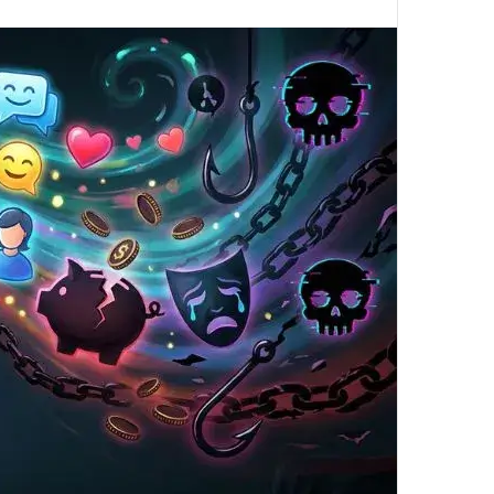
ا
ب
ع
ع
ل
ى
X