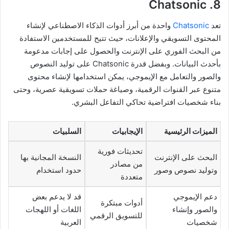
8. Chatsonic
تعد
Chatsonic
واحدة من أبرز أدوات الذكاء الاصطناعي لإنشاء
المحتوى التسويقي والإعلانات، حيث تتيح للمستخدمين الاستفادة
من البحث الفوري على الإنترنت والحصول على إجابات مدعومة
بأحدث البيانات. وبفضل قدرة Chatsonic على توليد النصوص
والصور والتعامل مع الإيموجي، يمكن استخدامها لإنشاء محتوى
متنوع عبر القنوات الرقمية، وصياغة حملات تسويقية عصرية، وحتى
بناء شخصيات افتراضية تحاكي التفاعل البشري.
الميزات الرئيسية
الإيجابيات
السلبيات
تحديثات فورية
البحث على الإنترنت
النسخة المجانية بها
من مصادر
وتوليد نصوص وصور
حدود استخدام
متعددة
دعم الإيموجي
قد لا يدعم بعض
أدوات مبتكرة
والصور وإنشاء
اللغات أو اللهجات
للتسويق الرقمي
شخصيات
العربية