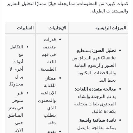
كميات كبيرة من المعلومات، مما يجعله خيارًا ممتازًا لتحليل التقارير
والمستندات الطويلة.
الميزات الرئيسية
الإيجابيات
السلبيات
قدرات
متقدمة
التكامل
تحليل الصور:
يستطيع
في فهم
مع
Claude فهم السياق من
اللغة
أدوات
الصور والرسوم البيانية
الطبيعية.
أخرى لا
والملاحظات المكتوبة
يزال
ممتاز
بخط اليد.
محدودًا.
للكتابة
معالجة متعددة اللغات:
الإبداعية
غير
يدعم الترجمة وإنشاء
والمحتوى
متوفر
المحتوى بلغات مختلفة
الذي
في بعض
بكفاءة عالية.
يتطلب
المناطق
نافذة سياقية واسعة:
دقة.
حتى
يمكنه معالجة ما يصل
الآن.
يقدم