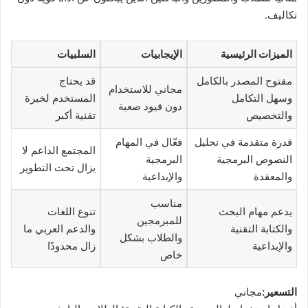
تكاليف.
الميزات الرئيسية
الإيجابيات
السلبيات
مفتوح المصدر بالكامل
قد يحتاج
مجاني للاستخدام
وسهل التكامل
المستخدم لخبرة
دون قيود صعبة
والتخصيص
تقنية أكبر
قدرة متقدمة في تحليل
فعّال في المهام
المجتمع الداعم لا
النصوص البرمجية
البرمجية
يزال تحت التطوير
والمعقدة
والإبداعية
مناسب
يدعم مهام البحث
تنوع اللغات
للمبرمجين
والكتابة التقنية
والدعم العربي ما
والطلاب بشكل
والإبداعية
زال محدودًا
خاص
التسعير:
مجاني