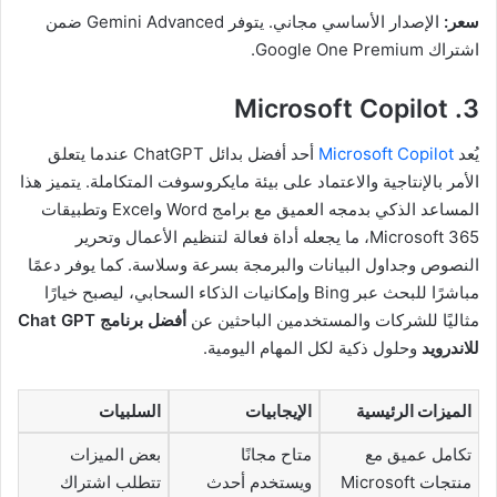
سعر:
الإصدار الأساسي مجاني. يتوفر Gemini Advanced ضمن
اشتراك Google One Premium.
3. Microsoft Copilot
يُعد
Microsoft Copilot
أحد أفضل بدائل ChatGPT عندما يتعلق
الأمر بالإنتاجية والاعتماد على بيئة مايكروسوفت المتكاملة. يتميز هذا
المساعد الذكي بدمجه العميق مع برامج Word وExcel وتطبيقات
Microsoft 365، ما يجعله أداة فعالة لتنظيم الأعمال وتحرير
النصوص وجداول البيانات والبرمجة بسرعة وسلاسة. كما يوفر دعمًا
مباشرًا للبحث عبر Bing وإمكانيات الذكاء السحابي، ليصبح خيارًا
مثاليًا للشركات والمستخدمين الباحثين عن
أفضل برنامج Chat GPT
للاندرويد
وحلول ذكية لكل المهام اليومية.
الميزات الرئيسية
الإيجابيات
السلبيات
تكامل عميق مع
متاح مجانًا
بعض الميزات
منتجات Microsoft
ويستخدم أحدث
تتطلب اشتراك