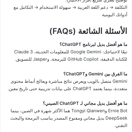
التكلفة → دعم اللغة العربية → سهولة الاستخدام → التكامل مع
أدواتك اليومية
الأسئلة الشائعة (FAQs)
ما هو أفضل بديل لبرنامج ChatGPT؟
تبعًا لاحتياجك: Google Gemini للمعلومات الحديثة، Claude 3
للكتابة الدقيقة، GitHub Copilot للبرمجة، وJasper للتسويق.
ما الفرق بين Gemini وChatGPT؟
Gemini متصل بالويب ويعرض نتائج مباشرة ويعالج أنماط محتوى
متعددة، بينما يعتمد ChatGPT على بيانات تدريبية حتى تاريخ معين.
ما هو أفضل بديل مجاني لـ ChatGPT الصيني؟
Ernie Bot وTongyi Qianwen هما الأكثر شهرة في الصين، بينما
DeepSeek بديل مجاني ومفتوح المصدر يناسب البرمجة والبحث
التقني.