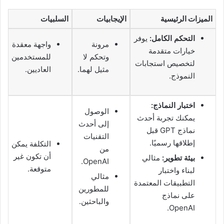
الميزات الرئيسية
الإيجابيات
السلبيات
التحكم الكامل:
يوفر
مرونة
واجهة معقدة
خيارات متقدمة
وتحكم لا
للمستخدمين
لتخصيص استجابات
مثيل لهما.
العاديين.
النموذج.
اختبار النماذج:
الوصول
يمكنك تجربة أحدث
إلى أحدث
نماذج GPT قبل
التقنيات
إطلاقها رسميًا.
التكلفة يمكن
من
أن تكون غير
بيئة تطوير:
مثالي
OpenAI.
متوقعة.
لبناء واختبار
مثالي
التطبيقات المعتمدة
للمطورين
على نماذج
والباحثين.
OpenAI.