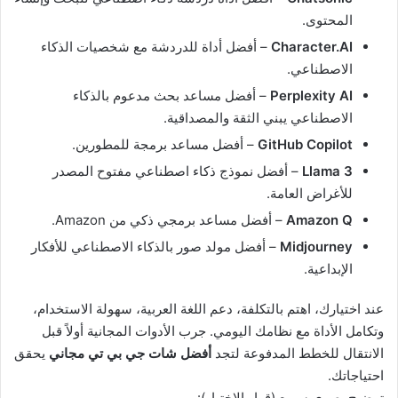
المحتوى.
Character.AI
– أفضل أداة للدردشة مع شخصيات الذكاء
الاصطناعي.
Perplexity AI
– أفضل مساعد بحث مدعوم بالذكاء
الاصطناعي يبني الثقة والمصداقية.
GitHub Copilot
– أفضل مساعد برمجة للمطورين.
Llama 3
– أفضل نموذج ذكاء اصطناعي مفتوح المصدر
للأغراض العامة.
Amazon Q
– أفضل مساعد برمجي ذكي من Amazon.
Midjourney
– أفضل مولد صور بالذكاء الاصطناعي للأفكار
الإبداعية.
عند اختيارك، اهتم بالتكلفة، دعم اللغة العربية، سهولة الاستخدام،
وتكامل الأداة مع نظامك اليومي. جرب الأدوات المجانية أولاً قبل
الانتقال للخطط المدفوعة لتجد
أفضل شات جي بي تي مجاني
يحقق
احتياجاتك.
توضيح بصري سريع (قرار الاختيار):