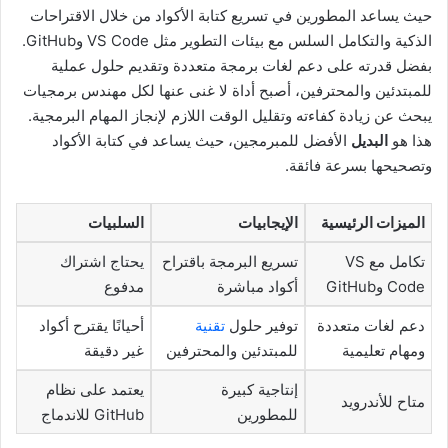
حيث يساعد المطورين في تسريع كتابة الأكواد من خلال الاقتراحات
الذكية والتكامل السلس مع بيئات التطوير مثل VS Code وGitHub.
بفضل قدرته على دعم لغات برمجة متعددة وتقديم حلول عملية
للمبتدئين والمحترفين، أصبح أداة لا غنى عنها لكل مهندس برمجيات
يبحث عن زيادة كفاءته وتقليل الوقت اللازم لإنجاز المهام البرمجية.
هذا هو
البديل
الأفضل للمبرمجين، حيث يساعد في كتابة الأكواد
وتصحيحها بسرعة فائقة.
الميزات الرئيسية
الإيجابيات
السلبيات
تكامل مع VS
تسريع البرمجة باقتراح
يحتاج اشتراك
Code وGitHub
أكواد مباشرة
مدفوع
دعم لغات متعددة
توفير حلول
تقنية
أحيانًا يقترح أكواد
ومهام تعليمية
للمبتدئين والمحترفين
غير دقيقة
إنتاجية كبيرة
يعتمد على نظام
متاح للأندرويد
للمطورين
GitHub للاندماج