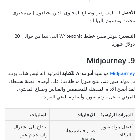
الأفضل لـ:
المسوقين وصناع المحتوى الذين يحتاجون إلى محتوى
محدث ومدعوم بالبيانات.
التسعير:
يتوفر ضمن خطط Writesonic التي تبدأ من حوالي 20
دولارًا شهريًا.
9. Midjourney
Midjourney
هو سيد
أدوات AI للكتابة
المرئية. إنه ليس شات بوت،
بل مولد صور فني ينتج صورًا مذهلة بناءً على أوصاف نصية بسيطة.
لقد أصبح الأداة المفضلة للمصممين والفنانين وصناع المحتوى
المرئي بفضل جودة صوره وأسلوبه الفني الفريد.
الميزات الرئيسية
الإيجابيات
السلبيات
أفضل مولد صور
يحتاج إلى اشتراك
صور فنية مذهلة
بالذكاء
واستخدام عبر
وفريدة