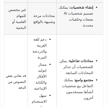
إنشاء شخصيات:
يمكنك
غير مخصص
تصميم شخصيات AI
محادثات مرحة
للمهام
بصفات وخلفيات
وشبيهة بالواقع
العلمية أو
محددة.
البحثية
دعم للغة
العربية
والدردشة
المرنة
محادثات تفاعلية:
يمكن
ممتاز
للشخصيات أن تتذكر
لتوليد
المحادثات السابقة.
قد تعاني بعض
الأفكار
مجتمع واسع:
يمكنك
النصوص من
والكتابة
التفاعل مع شخصيات
الدقة
الإبداعية.
أنشأها مستخدمون
سهل
آخرون.
الاستخدام