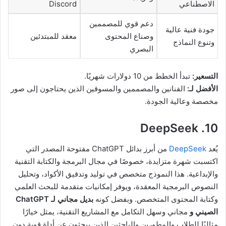
الاصطناعي
Discord
دعم قوي للمصممين
جودة فنية عالية
وصناع المحتوى
معقد للمبتدئين
وتنوع النماذج
البصري
التسعير:
تبدأ الخطط من 10 دولارات شهريًا.
الأفضل لـ:
الفنانين والمصممين والمسوقين الذين يحتاجون إلى صور
مخصصة وعالية الجودة.
10. DeepSeek
يُعد
DeepSeek
من أبرز بدائل ChatGPT مفتوحة المصدر التي
اكتسبت شهرة متزايدة، خصوصًا في مجال البرمجة والكتابة التقنية
والإبداعية. هذا النموذج متخصص في توليد وتدقيق الأكواد، وتحليل
النصوص البرمجية المعقدة، ويوفر إمكانيات متقدمة للبحث العلمي
وكتابة المحتوى المتخصص. وبفضل كونه
بديل مجاني لـ ChatGPT
الصيني و
مجاني وسهل التكامل مع المشاريع التقنية، يمثل خيارًا
مثاليًا للطلاب والمطورين والباحثين الذين يبحثون عن أداة قوية دون