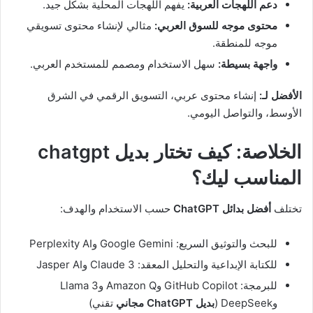
دعم اللهجات العربية:
يفهم اللهجات المحلية بشكل جيد.
محتوى موجه للسوق العربي:
مثالي لإنشاء محتوى تسويقي
موجه للمنطقة.
واجهة بسيطة:
سهل الاستخدام ومصمم للمستخدم العربي.
الأفضل لـ:
إنشاء محتوى عربي، التسويق الرقمي في الشرق
الأوسط، والتواصل اليومي.
الخلاصة: كيف تختار بديل chatgpt
المناسب ليك؟
تختلف
أفضل بدائل ChatGPT
حسب الاستخدام والهدف:
للبحث والتوثيق السريع: Google Gemini وPerplexity AI
للكتابة الإبداعية والتحليل المعقد: Claude 3 وJasper AI
للبرمجة: GitHub Copilot وAmazon Q وLlama 3
وDeepSeek (
بديل ChatGPT مجاني
تقني)