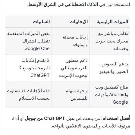
للمستخدمين في
الذكاء الاصطناعي في الشرق الأوسط
.
الميزات الرئيسية
الإيجابيات
السلبيات
تكامل مباشر مع
بعض الميزات المتقدمة
إجابات محدثة
محرك بحث جوجل
تتطلب اشتراك
وموثوقة
وخدماته
Google One
دعم متطور
لا يقدم إمكانات
يدعم النصوص،
للعربية ومثالي
البرمجة بتوسع كـ
الصور، والفيديو
لبحوث الإنترنت
ChatGPT
متاح كتطبيق ويب
واجهة سهلة
دقة الإجابات قد تتفاوت
وAndroid وأدوات
للمبتدئين
بحسب الاستعلام
Google
أفضل استخدام:
من يبحث عن
بديل Chat GPT من جوجل
أو أداة
موثوقة للأبحاث والمحتوى الإعلامي بأنواعه.