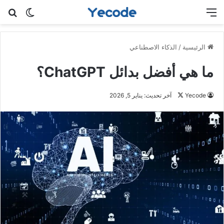
القائمة
بح
الوضع ا
الرئيسية
/
الذكاء الاصطناعي
ما هي أفضل بدائل ChatGPT؟
Yecode
ت
آخر تحديث: يناير 5, 2026
ا
ب
ع
ع
ل
ى
X