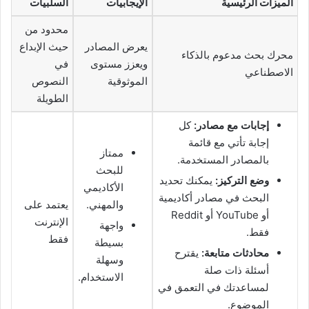
الميزات الرئيسية
الإيجابيات
السلبيات
محدود من
يعرض المصادر
حيث الإبداع
محرك بحث مدعوم بالذكاء
ويعزز مستوى
في
الاصطناعي
الموثوقية
النصوص
الطويلة
إجابات مع مصادر:
كل
إجابة تأتي مع قائمة
ممتاز
بالمصادر المستخدمة.
للبحث
وضع التركيز:
يمكنك تحديد
الأكاديمي
البحث في مصادر أكاديمية
والمهني.
يعتمد على
أو YouTube أو Reddit
الإنترنت
واجهة
فقط.
فقط
بسيطة
محادثات متابعة:
يقترح
وسهلة
أسئلة ذات صلة
الاستخدام.
لمساعدتك في التعمق في
الموضوع.