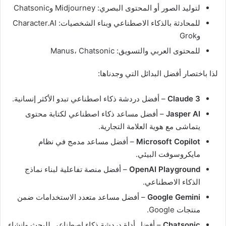
لتوليد الصور أو المحتوى البصري: Midjourney وChatsonic
للمحادثة بالذكاء الاصطناعي وبناء الشخصيات: Character.AI
وGrok
للمحتوى العربي والتسويق: Manus، Chatsonic
لذا باختصار أفضل البدائل التي وجدناها:
Claude 3
– أفضل دردشة ذكاء اصطناعي تبدو الأكثر إنسانية.
Jasper AI
– أفضل مساعد ذكاء اصطناعي لكتابة محتوى
يتماشى مع هوية العلامة التجارية.
Microsoft Copilot
– أفضل مساعد مدمج في نظام
مايكروسوفت البيئي.
OpenAI Playground
– أفضل منصة تفاعلية لبناء نماذج
الذكاء الاصطناعي.
Google Gemini
– أفضل مساعد متعدد الاستخدامات ضمن
منتجات Google.
Chatsonic
– أفضل أداة دردشة ذكاء اصطناعي للبحث وإنشاء