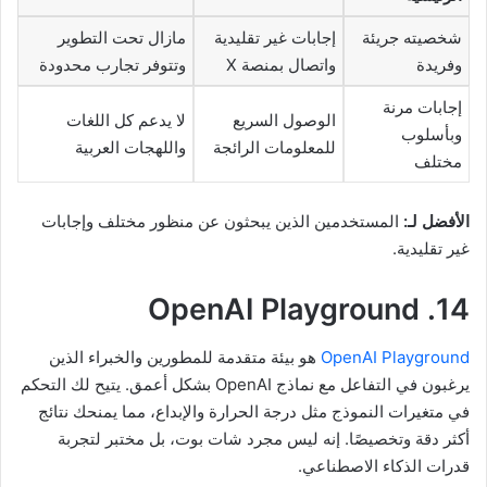
شخصيته جريئة
إجابات غير تقليدية
مازال تحت التطوير
وفريدة
واتصال بمنصة X
وتتوفر تجارب محدودة
إجابات مرنة
الوصول السريع
لا يدعم كل اللغات
وبأسلوب
للمعلومات الرائجة
واللهجات العربية
مختلف
الأفضل لـ:
المستخدمين الذين يبحثون عن منظور مختلف وإجابات
غير تقليدية.
14. OpenAI Playground
OpenAI Playground
هو بيئة متقدمة للمطورين والخبراء الذين
يرغبون في التفاعل مع نماذج OpenAI بشكل أعمق. يتيح لك التحكم
في متغيرات النموذج مثل درجة الحرارة والإبداع، مما يمنحك نتائج
أكثر دقة وتخصيصًا. إنه ليس مجرد شات بوت، بل مختبر لتجربة
قدرات الذكاء الاصطناعي.