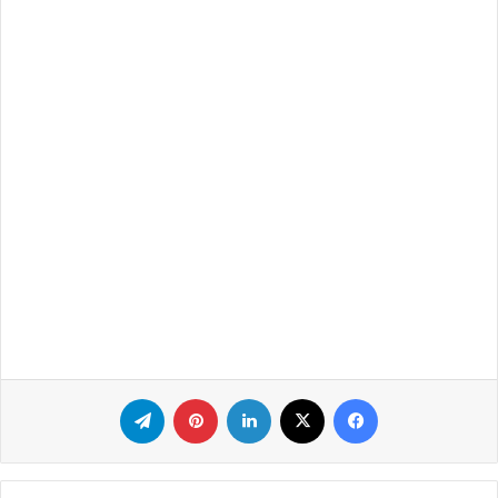
فيسبوك
‫X
لينكدإن
بينتيريست
تيلقرام