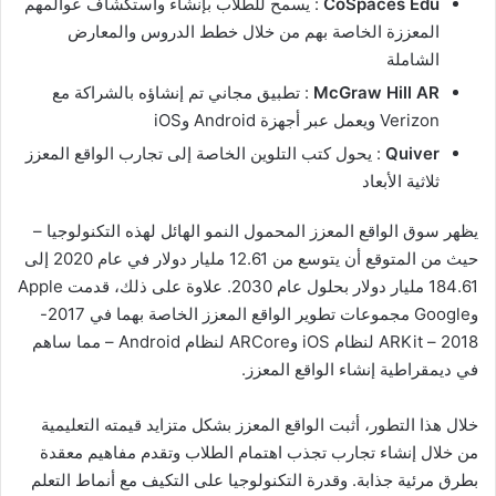
CoSpaces Edu
: يسمح للطلاب بإنشاء واستكشاف عوالمهم
المعززة الخاصة بهم من خلال خطط الدروس والمعارض
الشاملة
McGraw Hill AR
: تطبيق مجاني تم إنشاؤه بالشراكة مع
Verizon ويعمل عبر أجهزة Android وiOS
Quiver
: يحول كتب التلوين الخاصة إلى تجارب الواقع المعزز
ثلاثية الأبعاد
يظهر سوق الواقع المعزز المحمول النمو الهائل لهذه التكنولوجيا –
حيث من المتوقع أن يتوسع من 12.61 مليار دولار في عام 2020 إلى
184.61 مليار دولار بحلول عام 2030. علاوة على ذلك، قدمت Apple
وGoogle مجموعات تطوير الواقع المعزز الخاصة بهما في 2017-
2018 – ARKit لنظام iOS وARCore لنظام Android – مما ساهم
في ديمقراطية إنشاء الواقع المعزز.
خلال هذا التطور، أثبت الواقع المعزز بشكل متزايد قيمته التعليمية
من خلال إنشاء تجارب تجذب اهتمام الطلاب وتقدم مفاهيم معقدة
بطرق مرئية جذابة. وقدرة التكنولوجيا على التكيف مع أنماط التعلم