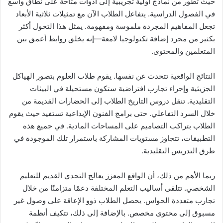
حيث تطور من نماذج أولية تجريبية إلى أدوات متاحة على نطاق واسع
في الفصول الدراسية. يتفاعل الطلاب الآن مع تمثيلات ثلاثية الأبعاد
تجعل المفاهيم المجردة ملموسة ومفهومة. يمثل هذا التحول أكثر
بكثير من مجرد إضافة تكنولوجيا لامعة—إنه يخلق روابط أعمق بين
المتعلمين والمحتوى.
النتائج الواقعية تتحدث عن نفسها. يقوم طلاب العلوم بتصور الهياكل
الجزيئية وإجراء تجارب افتراضية ستكون مستحيلة في البيئات
التقليدية. تنقل دروس التاريخ الطلاب إلى الحضارات القديمة من
خلال السرد التفاعلي. حتى برامج الفنون الإبداعية تستفيد حيث يقوم
الطلاب بتراكب التصاميم على المساحات المادية. في جميع هذه
التطبيقات، تتجاوز مستويات المشاركة باستمرار تلك الموجودة في
طرق التدريس التقليدية.
ربما الأهم من ذلك، أن الواقع المعزز يعالج التحدي القديم للتعليم
الشخصي. تتلقى أساليب التعلم المختلفة دعمًا متزامنًا من خلال
تجارب متعددة الحواس. يحصل الطلاب ذوو الإعاقة على وصول غير
مسبوق إلى محتوى مخصص. بالإضافة إلى ذلك، تتكيف أنظمة