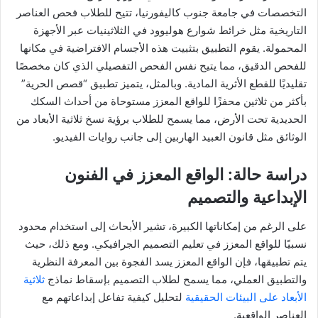
التخصصات في جامعة جنوب كاليفورنيا، تتيح للطلاب فحص العناصر
التاريخية مثل خرائط شوارع هوليوود في الثلاثينيات عبر الأجهزة
المحمولة. يقوم التطبيق بتثبيت هذه الأجسام الافتراضية في مكانها
للفحص الدقيق، مما يتيح نفس الفحص التفصيلي الذي كان مخصصًا
تقليديًا للقطع الأثرية المادية. وبالمثل، يتميز تطبيق “قصص الحرية”
بأكثر من ثلاثين محفزًا للواقع المعزز مستوحاة من أحداث السكك
الحديدية تحت الأرض، مما يسمح للطلاب برؤية نسخ ثلاثية الأبعاد من
الوثائق مثل قانون العبيد الهاربين إلى جانب روايات الفيديو.
دراسة حالة: الواقع المعزز في الفنون
الإبداعية والتصميم
على الرغم من إمكاناتها الكبيرة، تشير الأبحاث إلى استخدام محدود
نسبيًا للواقع المعزز في تعليم التصميم الجرافيكي. ومع ذلك، حيث
يتم تطبيقها، فإن الواقع المعزز يسد الفجوة بين المعرفة النظرية
والتطبيق العملي، مما يسمح لطلاب التصميم بإسقاط نماذج
ثلاثية
الأبعاد على البيئات الحقيقية
لتحليل كيفية تفاعل إبداعاتهم مع
العناصر الواقعية.