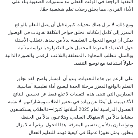
التغذية الراجعة في الوقت الفعلي مع مستويات الصعوبة بناءً على
الأداء الفردي، مما يخلق رحلات تعلم شخصية حقًا.
ومع ذلك، لا تزال هناك تحديات كبيرة قبل أن يصل التعلم بالواقع
المعزز إلى كامل إمكاناته. تخلق حواجز التكلفة تفاوتات في الوصول
يمكن أن توسع الفجوات التعليمية بدلاً من سدها. تتطلب الأسئلة
حول الاعتماد المفرط المحتمل على التكنولوجيا دراسة متأنية.
وبالمثل، تتطلب المخاوف المتعلقة بالتلاعب الرقمي والصورة الذاتية
حلولاً استباقية مع توسع التنفيذ.
على الرغم من هذه التحديات، يبدو أن المسار واضح. لقد تجاوز
التعلم بالواقع المعزز مرحلة الجدة ليصبح أداة تعليمية أساسية.
المدارس التي تتبنى هذه التقنيات لا تبلغ فقط عن تحسين النتائج
الأكاديمية، بل أيضًا عن زيادة في تحفيز الطلاب ومشاركتهم. لا تشبه
الفصول الدراسية لعام 2025 أسلافها كثيرًا—فالطلاب يستكشفون
بنشاط بدلاً من الاستهلاك السلبي، ويتلاعبون بدلاً من الحفظ،
ويتواصلون بدلاً من تقسيم المعرفة. هذا التحول، رغم أنه لا يزال
يتطور، يمثل تغييرًا عميقًا في كيفية فهمنا للتعليم الفعال.