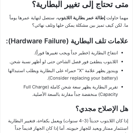
متى تحتاج إلى تغيير البطارية؟
مهما حاولت
إطالة عمر بطارية اللابتوب
، ستصل لنهاية عمرها يوماً
ما. لكن كيف تميز بين مشكلة يمكن حلها وتلف نهائي؟
علامات تلف البطارية (Hardware Failure):
انتفاخ البطارية (خطير جداً ويجب تغييرها فوراً).
اللابتوب ينطفئ فور فصل الشاحن حتى لو أظهر نسبة شحن.
ويندوز يظهر علامة “X” حمراء على البطارية ويطلب استبدالها
(Consider replacing your battery).
تقرير البطارية يظهر سعة شحن كاملة (Full Charge
Capacity) منخفضة جداً مقارنة بالسعة الأصلية.
هل الإصلاح مجدي؟
إذا كان اللابتوب حديثاً (3-4 سنوات) ويعمل بكفاءة، فتغيير البطارية
استثمار ممتاز ويعيد للجهاز حيويته. أما إذا كان الجهاز قديماً جداً