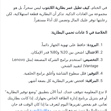
في الختام،
كيف تطيل عمر بطارية اللابتوب
ليس سحراً، بل هو
مجموعة من العادات الذكية. تذكر أن البطارية قطعة استهلاكية، لكن
رعايتها توفر عليك المال وتضمن لك أداءً مستقراً.
الخلاصة في 5 عادات تحمي البطارية:
البرودة:
حافظ على تهوية الجهاز دائماً.
الاعتدال:
اشحن بين 20% و80% قدر الإمكان.
التخصيص:
استخدم برامج الشركة المصنعة (مثل Lenovo
Vantage) لتقييد الشحن.
التوفير:
قلل سطوع الشاشة وأغلق برامج الخلفية.
المراقبة:
افحص تقرير البطارية كل بضعة أشهر.
لا تدع المعلومة تتوقف عندك. ابدأ الآن بتطبيق “وضع توفير البطارية”
أو قم بتنزيل برنامج إدارة الطاقة الخاص بجهازك. إذا كانت بطاريتك
تعاني، قم بفحص تقريرها اليوم لتعرف ما إذا كان الوقت قد حان
لاستبدالها! ولا تنسَ تصفح المزيد من
مقالاتنا التقنية
لمزيد من