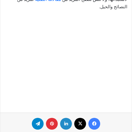
النصائح والحيل.
فيسبوك
‫X
لينكدإن
بينتيريست
تيلقرام