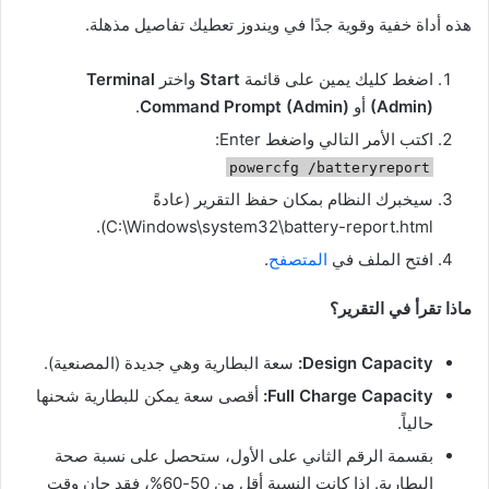
هذه أداة خفية وقوية جدًا في ويندوز تعطيك تفاصيل مذهلة.
اضغط كليك يمين على قائمة
Start
واختر
Terminal
(Admin)
أو
Command Prompt (Admin)
.
اكتب الأمر التالي واضغط Enter:
powercfg /batteryreport
سيخبرك النظام بمكان حفظ التقرير (عادةً
C:\Windows\system32\battery-report.html).
افتح الملف في
المتصفح
.
ماذا تقرأ في التقرير؟
Design Capacity:
سعة البطارية وهي جديدة (المصنعية).
Full Charge Capacity:
أقصى سعة يمكن للبطارية شحنها
حالياً.
بقسمة الرقم الثاني على الأول، ستحصل على نسبة صحة
البطارية. إذا كانت النسبة أقل من 50-60%، فقد حان وقت