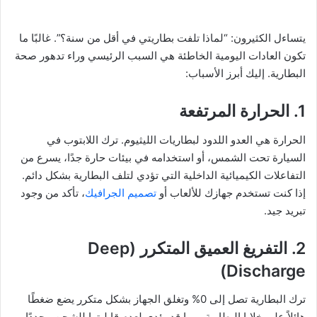
يتساءل الكثيرون: “لماذا تلفت بطاريتي في أقل من سنة؟”. غالبًا ما
تكون العادات اليومية الخاطئة هي السبب الرئيسي وراء تدهور صحة
البطارية. إليك أبرز الأسباب:
1. الحرارة المرتفعة
الحرارة هي العدو اللدود لبطاريات الليثيوم. ترك اللابتوب في
السيارة تحت الشمس، أو استخدامه في بيئات حارة جدًا، يسرع من
التفاعلات الكيميائية الداخلية التي تؤدي لتلف البطارية بشكل دائم.
إذا كنت تستخدم جهازك للألعاب أو
تصميم الجرافيك
، تأكد من وجود
تبريد جيد.
2. التفريغ العميق المتكرر (Deep
Discharge)
ترك البطارية تصل إلى 0% وتغلق الجهاز بشكل متكرر يضع ضغطًا
هائلاً على خلايا البطارية، مما قد يؤدي لعدم قابليتها للشحن مجددًا.