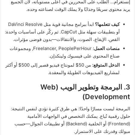
إنستغرام… الطلب على المحررين في أعلى مستوياته، لأن الجميع
يريد محتوى سريعًا وجذابًا ولا يملك الوقت لصناعته وحده.
كيف تتعلمها؟
ابدأ ببرامج مجانية قوية مثل DaVinci Resolve
أو بتطبيقات سهلة مثل CapCut. ثم ركّز على أساسيات واحدة:
القص، الإيقاع، الصوت، والانتقالات—بدون فوضى مؤثرات.
منصات العمل:
Freelancer, PeoplePerHour, ومجموعات
صناع المحتوى على فيسبوك ولينكدإن.
الدخل المتوقع:
من 50$ لمونتاج فيديو قصير إلى 500$ أو أكثر
لمشاريع الفيديوهات الطويلة والمعقدة.
3. البرمجة وتطوير الويب (Web
Development)
البرمجة ليست مسارًا واحدًا؛ هي طرق كثيرة تؤدي لنفس النتيجة:
حلول رقمية تُباع. يمكنك التخصص في الواجهات الأمامية
(Frontend) أو الخلفية (Backend) أو تطبيقات الجوال—حسب
ميولك وقدرتك على الاستمرار.