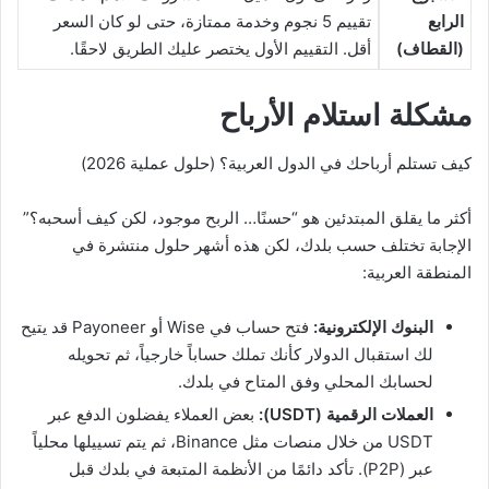
الرابع
تقييم 5 نجوم وخدمة ممتازة، حتى لو كان السعر
(القطاف)
أقل. التقييم الأول يختصر عليك الطريق لاحقًا.
مشكلة استلام الأرباح
كيف تستلم أرباحك في الدول العربية؟ (حلول عملية 2026)
أكثر ما يقلق المبتدئين هو “حسنًا… الربح موجود، لكن كيف أسحبه؟”
الإجابة تختلف حسب بلدك، لكن هذه أشهر حلول منتشرة في
المنطقة العربية:
البنوك الإلكترونية:
فتح حساب في Wise أو Payoneer قد يتيح
لك استقبال الدولار كأنك تملك حساباً خارجياً، ثم تحويله
لحسابك المحلي وفق المتاح في بلدك.
العملات الرقمية (USDT):
بعض العملاء يفضلون الدفع عبر
USDT من خلال منصات مثل Binance، ثم يتم تسييلها محلياً
عبر (P2P). تأكد دائمًا من الأنظمة المتبعة في بلدك قبل