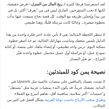
لقد استعرضنا فرصًا كثيرة لـ
ربح المال من المنزل
—فرص حقيقية،
لكنها لا تحب المتفرجين. الفارق ليس في من “يعرف” أكثر، بل في
من يبدأ ويُحسّن طريقه مع الوقت. كل قصة نجاح سمعت عنها بدأت
بخطوة صغيرة… وغالبًا كانت مرتبكة قليلًا، وهذا طبيعي.
لا تنتظر اللحظة المثالية؛ هي لا تأتي عادة. اختر فكرة واحدة من هذا
الدليل تلمس شغفك وتناسب مهاراتك الحالية، ثم خذ أصغر خطوة
ممكنة اليوم: درس واحد تطبيقي، أو إنشاء ملفك على منصة، أو كتابة
نموذج عمل، أو مراسلة أول عميل محتمل. خطوة واحدة تغيّر
المزاج… ثم تغيّر المسار.
نصيحة يمن كود للمبتدئين:
لا تشتت نفسك بالتنافس على منصات عالمية مثل Upwork في
البداية. بصفتك عربياً، قد يكون البدء بمنصات عربية مثل “مستقل”
و”خمسات” أكثر سلاسة: منافسة أقل، تفاهم أسرع مع العملاء،
وطرق سحب الأرباح تناسب دولنا العربية
بشكل أفضل في كثير من
الحالات.