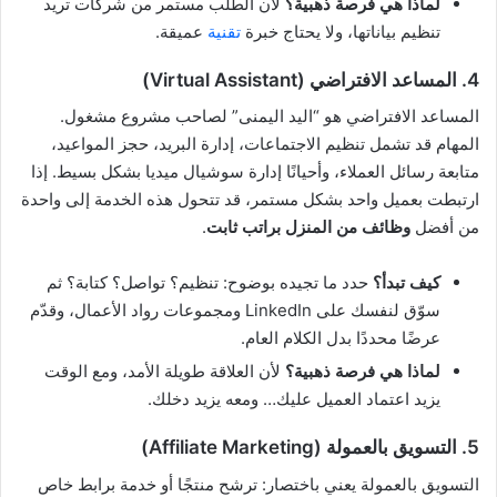
لماذا هي فرصة ذهبية؟
لأن الطلب مستمر من شركات تريد
تنظيم بياناتها، ولا يحتاج خبرة
تقنية
عميقة.
4. المساعد الافتراضي (Virtual Assistant)
المساعد الافتراضي هو “اليد اليمنى” لصاحب مشروع مشغول.
المهام قد تشمل تنظيم الاجتماعات، إدارة البريد، حجز المواعيد،
متابعة رسائل العملاء، وأحيانًا إدارة سوشيال ميديا بشكل بسيط. إذا
ارتبطت بعميل واحد بشكل مستمر، قد تتحول هذه الخدمة إلى واحدة
من أفضل
وظائف من المنزل براتب ثابت
.
كيف تبدأ؟
حدد ما تجيده بوضوح: تنظيم؟ تواصل؟ كتابة؟ ثم
سوّق لنفسك على LinkedIn ومجموعات رواد الأعمال، وقدّم
عرضًا محددًا بدل الكلام العام.
لماذا هي فرصة ذهبية؟
لأن العلاقة طويلة الأمد، ومع الوقت
يزيد اعتماد العميل عليك… ومعه يزيد دخلك.
5. التسويق بالعمولة (Affiliate Marketing)
التسويق بالعمولة يعني باختصار: ترشح منتجًا أو خدمة برابط خاص