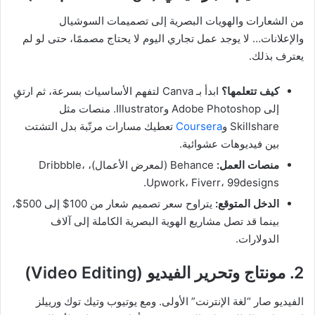
من الشعارات والهويات البصرية إلى تصميمات السوشيال
والإعلانات… لا يوجد عمل تجاري اليوم لا يحتاج مصممًا، حتى لو لم
يعترف بذلك.
كيف تتعلمها؟
ابدأ بـ Canva لتفهم الأساسيات بسرعة، ثم ارتقِ
إلى Adobe Photoshop وIllustrator. منصات مثل
Skillshare و
Coursera
تعطيك مسارات مرتّبة بدل التشتت
بين فيديوهات عشوائية.
منصات العمل:
Behance (لمعرض الأعمال)، Dribbble،
Upwork، Fiverr، 99designs.
الدخل المتوقع:
يتراوح سعر تصميم شعار من 100$ إلى 500$،
بينما قد تصل مشاريع الهوية البصرية الكاملة إلى آلاف
الدولارات.
2. مونتاج وتحرير الفيديو (Video Editing)
الفيديو صار “لغة الإنترنت” الأولى. ومع يوتيوب وتيك توك ورييلز