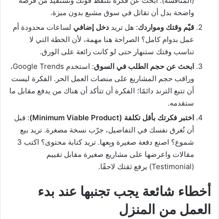
(المنافسة). ابحث عن فكرة تلتقط قوتك وتستفيد من فرصة
واضحة بدل أن تقاتل في سوق مشبع بدون ميزة.
قيّم وقتك ومواردك
: هل تريد
دخل إضافي
لساعات محدودة أم
عمل بدوام كامل؟ الصراحة هنا مهمة، لأن الخطة التي لا
تناسب وقتك ستنهار حتى لو كانت رائعة على الورق.
ابحث عن حجم الطلب في السوق
: استخدم Google Trends،
وراقب حجم المشاريع على منصات العمل الحر. الفكرة ليست
أن تتبع الترند دائمًا؛ الفكرة أن تتأكد أن هناك من يدفع مقابل ما
ستقدمه.
اختبر فكرتك بأقل تكلفة (Minimum Viable Product)
: قبل
أن تُغرق نفسك في التفاصيل، جرّب نسخة مصغرة. تريد بيع
شموع؟ اصنع دفعة صغيرة وبِعها. تريد كتابة محتوى؟ اكتب 3
مقالات واعرضها على مشاريع صغيرة مقابل تقييم
(Testimonial) يرفع ثقتك لاحقًا.
أخطاء شائعة يجب تجنبها عند بدء
العمل من المنزل