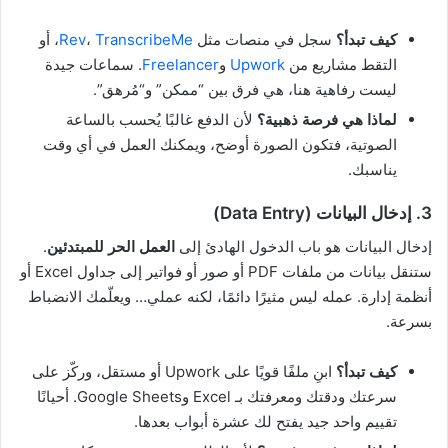
كيف تبدأ؟
سجل في منصات مثل
TranscribeMe
،
Rev
، أو
التقط مشاريع من
Upwork
و
Freelancer
. سماعات جيدة
ليست رفاهية هنا، هي فرق بين “ممكن” و“مُرهق”.
لماذا هي فرصة ذهبية؟
لأن الدفع غالبًا يُحسب بالساعة
الصوتية، فتكون الصورة أوضح، ويمكنك العمل في أي وقت
يناسبك.
3. إدخال البيانات (Data Entry)
إدخال البيانات هو باب الدخول الهادئ إلى
العمل الحر للمبتدئين
.
ستنقل بيانات من ملفات PDF أو صور أو فواتير إلى جداول Excel أو
أنظمة إدارة. عمله ليس مثيرًا دائمًا، لكنه عملي… ويعلّمك الانضباط
بسرعة.
كيف تبدأ؟
ابنِ ملفًا قويًا على Upwork أو مستقل، وركّز على
سرعتك ودقتك ومعرفتك بـ Excel وGoogle Sheets. أحيانًا
تقييم واحد جيد يفتح لك عشرة أبواب بعدها.