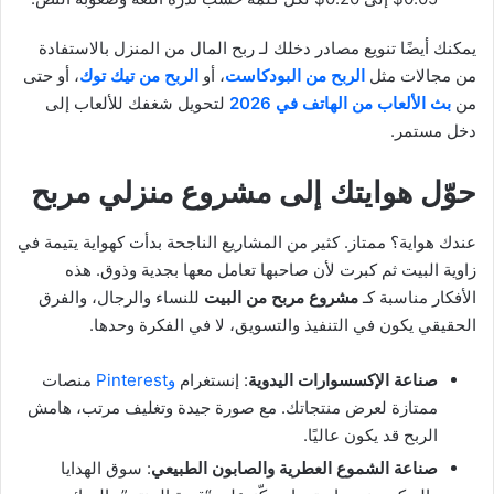
يمكنك أيضًا تنويع مصادر دخلك لـ ربح المال من المنزل بالاستفادة
من مجالات مثل
الربح من البودكاست
، أو
الربح من تيك توك
، أو حتى
من
بث الألعاب من الهاتف في 2026
لتحويل شغفك للألعاب إلى
دخل مستمر.
حوّل هوايتك إلى مشروع منزلي مربح
عندك هواية؟ ممتاز. كثير من المشاريع الناجحة بدأت كهواية يتيمة في
زاوية البيت ثم كبرت لأن صاحبها تعامل معها بجدية وذوق. هذه
الأفكار مناسبة كـ
مشروع مربح من البيت
للنساء والرجال، والفرق
الحقيقي يكون في التنفيذ والتسويق، لا في الفكرة وحدها.
صناعة الإكسسوارات اليدوية
: إنستغرام
وPinterest
منصات
ممتازة لعرض منتجاتك. مع صورة جيدة وتغليف مرتب، هامش
الربح قد يكون عاليًا.
صناعة الشموع العطرية والصابون الطبيعي
: سوق الهدايا