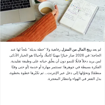
ى
X
لم يعد
ربح المال من المنزل
رفاهية ولا “خطة بديلة” نلجأ لها عند
الحاجة؛ في 2026 صار خيارًا مهنيًا كاملًا، وأحيانًا هو الخيار الأذكى
لمن يريد دخلاً قابلًا للنمو دون أن يعلّق حياته على وظيفة تقليدية.
الفكرة بسيطة في جوهرها: تستثمر مهارة أو خدمة (أو حتى وقتًا
منظمًا) وتحوّلها إلى دخل عبر الإنترنت… ثم تكبّرها خطوة بخطوة،
بدل القفز في الهواء وانتظار المعجزة.