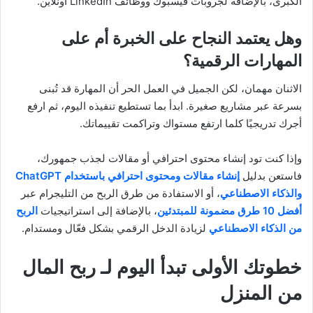
الكبرى، بالإضافة لجروبات فيسبوك ووظائف LinkedIn أونلاين.
وهل يعتمد النجاح على الخبرة أم على
المهارات الرقمية؟
الاثنان مهمان، لكن الجميل في العمل الحر أن المهارة قد تُبنى
بسرعة عبر مشاريع صغيرة. ابدأ بما تستطيع تنفيذه اليوم، ثم ارفع
أجرك تدريجيًا كلما ارتفع مستواك وتراكمت تقييماتك.
وإذا كنت تود إنشاء محتوى احترافي أو مقالات لجذب جمهورك،
فاستعن بدليل
إنشاء مقالات ومحتوى احترافي باستخدام ChatGPT
والذكاء الاصطناعي
، أو الاستفادة من طرق الربح من التليجرام عبر
أفضل 10 طرق مضمونة للمبتدئين
، بالإضافة إلى استراتيجيات
الربح
من الذكاء الاصطناعي
لزيادة الدخل الرقمي بشكل فعّال ومستدام.
خطوتك الأولى تبدأ اليوم لـ ربح المال
من المنزل