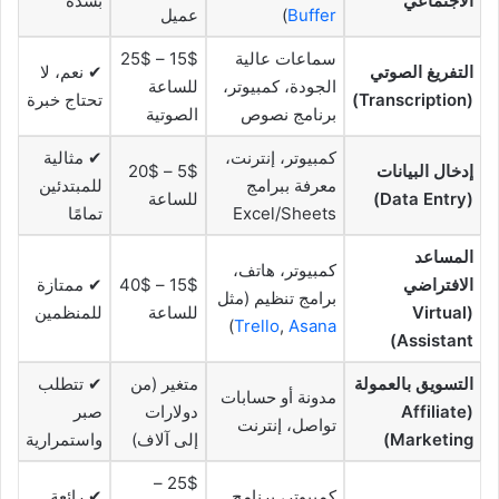
الاجتماعي
بشدة
Buffer
)
عميل
سماعات عالية
15$ – 25$
التفريغ الصوتي
✔ نعم، لا
الجودة، كمبيوتر،
للساعة
(Transcription)
تحتاج خبرة
برنامج نصوص
الصوتية
كمبيوتر، إنترنت،
✔ مثالية
إدخال البيانات
5$ – 20$
معرفة ببرامج
للمبتدئين
(Data Entry)
للساعة
Excel/Sheets
تمامًا
المساعد
كمبيوتر، هاتف،
الافتراضي
15$ – 40$
✔ ممتازة
برامج تنظيم (مثل
(Virtual
للساعة
للمنظمين
)
Trello
,
Asana
Assistant)
التسويق بالعمولة
متغير (من
✔ تتطلب
مدونة أو حسابات
(Affiliate
دولارات
صبر
تواصل، إنترنت
Marketing)
إلى آلاف)
واستمرارية
25$ –
كمبيوتر، برنامج
✔ رائعة