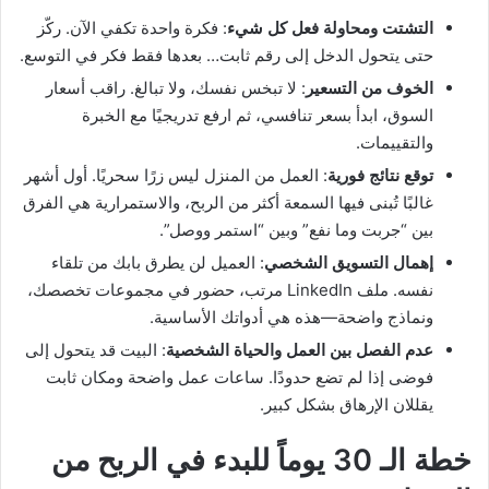
التشتت ومحاولة فعل كل شيء
: فكرة واحدة تكفي الآن. ركّز
حتى يتحول الدخل إلى رقم ثابت… بعدها فقط فكر في التوسع.
الخوف من التسعير
: لا تبخس نفسك، ولا تبالغ. راقب أسعار
السوق، ابدأ بسعر تنافسي، ثم ارفع تدريجيًا مع الخبرة
والتقييمات.
توقع نتائج فورية
: العمل من المنزل ليس زرًا سحريًا. أول أشهر
غالبًا تُبنى فيها السمعة أكثر من الربح، والاستمرارية هي الفرق
بين “جربت وما نفع” وبين “استمر ووصل”.
إهمال التسويق الشخصي
: العميل لن يطرق بابك من تلقاء
نفسه. ملف LinkedIn مرتب، حضور في مجموعات تخصصك،
ونماذج واضحة—هذه هي أدواتك الأساسية.
عدم الفصل بين العمل والحياة الشخصية
: البيت قد يتحول إلى
فوضى إذا لم تضع حدودًا. ساعات عمل واضحة ومكان ثابت
يقللان الإرهاق بشكل كبير.
خطة الـ 30 يوماً للبدء في الربح من