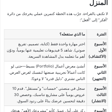
المنزل
لا تكتفِ بالقراءة. جرّب هذه الخطة كتمرين عملي يخرجك من دائرة
“أفكر” إلى “أفعل”:
الفترة
ما الذي ستفعله؟
الأسبوع
اختر مهارة واحدة فقط (كتابة، تصميم، تفريغ
الأول
صوتي). شاهد 5 فيديوهات تعليمية عنها يومياً، ودوّن
(الاكتشاف)
أهم ما تتعلمه بدل المشاهدة السريعة.
الأسبوع
أنشئ معرض أعمال (Portfolio) بسيط—حتى لو
الثاني
كانت أعمالاً تجريبية صنعتها لنفسك لغرض العرض.
(التجهيز)
الناس تشتري “دليل قدرة” لا وعودًا.
الأسبوع
سجل في منصتي “خمسات” و”مستقل”. قدم 10
الثالث
عروض يومياً على مشاريع تناسبك، وخصص 30
(الانتشار)
دقيقة لتحسين عرضك بناءً على ردود السوق.
الأسبوع
ركز على أول عميل كأنه “مشروعك الأهم”. هدفك