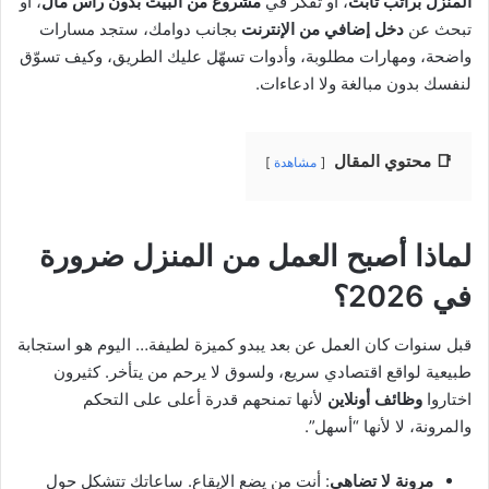
المنزل براتب ثابت
، أو تفكر في
مشروع من البيت بدون رأس مال
، أو
تبحث عن
دخل إضافي من الإنترنت
بجانب دوامك، ستجد مسارات
واضحة، ومهارات مطلوبة، وأدوات تسهّل عليك الطريق، وكيف تسوّق
لنفسك بدون مبالغة ولا ادعاءات.
📑 محتوي المقال
مشاهدة
لماذا أصبح العمل من المنزل ضرورة
في 2026؟
قبل سنوات كان العمل عن بعد يبدو كميزة لطيفة… اليوم هو استجابة
طبيعية لواقع اقتصادي سريع، ولسوق لا يرحم من يتأخر. كثيرون
اختاروا
وظائف أونلاين
لأنها تمنحهم قدرة أعلى على التحكم
والمرونة، لا لأنها “أسهل”.
مرونة لا تضاهى
: أنت من يضع الإيقاع. ساعاتك تتشكل حول