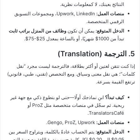
النتائج بعينك، لا كمعلومات نظرية.
منصات العمل:
Upwork, LinkedIn، ومجموعات التسويق
الرقمي المتخصصة.
الدخل المتوقع:
يمكن أن تكون
وظائف من المنزل براتب ثابت
تبدأ من 1000$ شهريًا، أو بالساعة بمعدل 25$-75$.
5. الترجمة (Translation)
إذا كنت تتقن لغتين أو أكثر بطلاقة، فالترجمة ليست مجرد “نقل
كلمات”؛ هي نقل معنى وسياق. ومع التخصص (تقني، طبي، قانوني)
ترتفع القيمة بسرعة.
كيف تبدأ؟
ابنِ نماذجك أولًا—حتى لو بتطوع ذكي مع جهة غير
ربحية. ثم سجّل في منصات متخصصة مثل ProZ أو
TranslatorsCafé.
منصات العمل:
Gengo, ProZ, Upwork.
الدخل المتوقع:
يتم الحساب عادةً بالكلمة، ويتراوح السعر بين
0.05$ إلى 0.20$ لكل كلمة حسب ندرة اللغة وصعوبة النص.