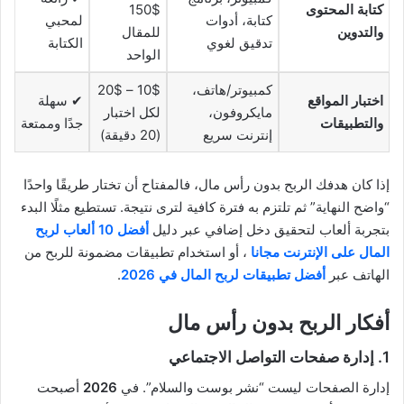
كتابة المحتوى
150$
كتابة، أدوات
لمحبي
والتدوين
للمقال
تدقيق لغوي
الكتابة
الواحد
كمبيوتر/هاتف،
10$ – 20$
اختبار المواقع
✔ سهلة
مايكروفون،
لكل اختبار
والتطبيقات
جدًا وممتعة
إنترنت سريع
(20 دقيقة)
إذا كان هدفك الربح بدون رأس مال، فالمفتاح أن تختار طريقًا واحدًا
“واضح النهاية” ثم تلتزم به فترة كافية لترى نتيجة. تستطيع مثلًا البدء
بتجربة ألعاب لتحقيق دخل إضافي عبر دليل
أفضل 10 ألعاب لربح
المال على الإنترنت مجانا
، أو استخدام تطبيقات مضمونة للربح من
الهاتف عبر
أفضل تطبيقات لربح المال في 2026
.
أفكار الربح بدون رأس مال
1. إدارة صفحات التواصل الاجتماعي
إدارة الصفحات ليست “نشر بوست والسلام”. في
2026
أصبحت