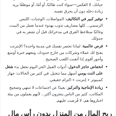
حياتك، لا العكس—سواء كنت طالبًا، أو أمًا، أو موظفًا يريد
زيادة دخله دون أن يحرق نفسه.
توفير كبير في التكاليف
: المواصلات، الوجبات، اللبس
الرسمي… كلها مصاريف تذوب بهدوء عندما تعمل من البيت،
وغالبًا ستلاحظ الفرق في مدخراتك قبل أن تشعر به في
جدولك.
فرص عالمية
: لماذا تحصر نفسك في مدينة واحدة؟ الإنترنت
يفتح لك عملاء وشركات من خارج حدودك، ومعهم خبرة أوسع
وأجور أقوى إذا أتقنت اللعب الصحيح.
انخفاض حاجز الدخول
: أدوات العمل الحر اليوم تجعل بدء
شغل
على النت يومي
أسهل مما تتخيل. في كثير من الحالات: جهاز
كمبيوتر + إنترنت + التزام حقيقي.
زيادة الإنتاجية والتركيز
: بعيدًا عن اجتماعات لا تنتهي وضجيج
المكاتب، كثير من الناس ينجزون أكثر… لأنهم يعملون من بيئة
اختاروها هم، لا فُرضت عليهم.
ربح المال من المنزل بدون رأس مال