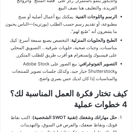
والديكور ينمو باستمرار. ركّز على “قصة المنتج” والروائح
الفريدة، والتغليف هنا نصف البيع.
الرسم واللوحات الفنية
: يمكنك بيع أعمال أصلية أو نسخ
مطبوعة، أو تقديم رسم حسب الطلب (بورتريه)—الناس يحبون
ما يشعرون أنه “صُنع لهم”.
الطبخ والحلويات المنزلية
: التخصص يصنع سمعة أسرع: كيك
مناسبات، وجبات صحية، حلويات شرقية… التسويق المحلي
على فيسبوك وإنستغرام هو أقرب طريق للطلب المتكرر.
التصوير الفوتوغرافي
: بيع الصور على Adobe Stock
وShutterstock خيار جيد، وكذلك جلسات تصوير للمنتجات
والمناسبات إذا كان لديك حس بصري واضح.
كيف تختار فكرة العمل المناسبة لك؟
4 خطوات عملية
حلل مهاراتك وشغفك (تقنية SWOT الشخصية)
: اكتب نقاط
قوتك، ونقاط ضعفك، والفرص في السوق، والتهديدات