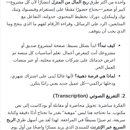
واحدة من أكثر طرق
ربح المال من المنزل
انتشارًا لأن كل مشروع—
كبير أو صغير—يحتاج حضورًا مقنعًا على إنستغرام وفيسبوك وتيك
توك ولينكدإن. دورك: تخطيط المحتوى، جدولته، التفاعل مع
المتابعين، الرد على الرسائل، وقراءة الأرقام لفهم ما الذي ينجح وما
الذي يجب أن يتوقف.
كيف تبدأ؟
ابدأ بشكل بسيط: صفحة لمشروع صديق أو
مشروعك أنت كمعرض أعمال. تعلم أساسيات كل منصة ثم
اعرض خدماتك على شركات صغيرة محلية، أو عبر منصات
العمل الحر.
لماذا هي فرصة ذهبية؟
لأنها غالبًا تُبنى على اشتراك شهري،
ودخلها تراكمي—كل عميل جديد يعني راتبًا يتكرر.
2. التفريغ الصوتي (Transcription)
الفكرة مباشرة: تحويل محاضرة أو مقابلة أو بودكاست إلى نص
مكتوب. ما تحتاجه هنا ليس “موهبة” بقدر ما تحتاج أذنًا دقيقة وكتابة
سريعة، ثم صبرًا بسيطًا في المراجعة. لهذا تُعد من أسهل طرق
الربح
السريع عبر الإنترنت
للمبتدئ الذي يريد مسارًا واضحًا من أول يوم.