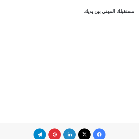
مستقبلك المهني بين يديك
فيسبوك
‫X
لينكدإن
بينتيريست
تيلقرام