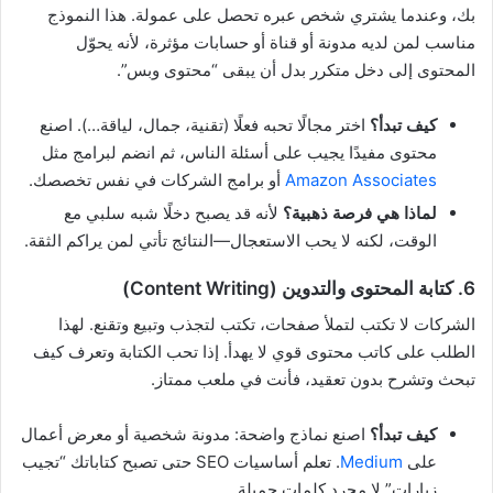
بك، وعندما يشتري شخص عبره تحصل على عمولة. هذا النموذج
مناسب لمن لديه مدونة أو قناة أو حسابات مؤثرة، لأنه يحوّل
المحتوى إلى دخل متكرر بدل أن يبقى “محتوى وبس”.
كيف تبدأ؟
اختر مجالًا تحبه فعلًا (تقنية، جمال، لياقة…). اصنع
محتوى مفيدًا يجيب على أسئلة الناس، ثم انضم لبرامج مثل
Amazon Associates
أو برامج الشركات في نفس تخصصك.
لماذا هي فرصة ذهبية؟
لأنه قد يصبح دخلًا شبه سلبي مع
الوقت، لكنه لا يحب الاستعجال—النتائج تأتي لمن يراكم الثقة.
6. كتابة المحتوى والتدوين (Content Writing)
الشركات لا تكتب لتملأ صفحات، تكتب لتجذب وتبيع وتقنع. لهذا
الطلب على كاتب محتوى قوي لا يهدأ. إذا تحب الكتابة وتعرف كيف
تبحث وتشرح بدون تعقيد، فأنت في ملعب ممتاز.
كيف تبدأ؟
اصنع نماذج واضحة: مدونة شخصية أو معرض أعمال
على
Medium
. تعلم أساسيات SEO حتى تصبح كتاباتك “تجيب
زيارات” لا مجرد كلمات جميلة.