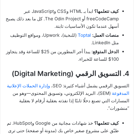
كيف تتعلمها؟
ابدأ بـ HTML وCSS وJavaScript عبر
freeCodeCamp أو The Odin Project. كل ما بعد ذلك يصبح
أسهل عندما تكون الأساسيات ثابتة.
منصات العمل:
Toptal
(للنخبة)، Upwork، ومواقع التوظيف
مثل LinkedIn.
الدخل المتوقع:
يبدأ أجر المطورين من 25$ للساعة وقد يتجاوز
100$ للساعة للخبراء.
4. التسويق الرقمي (Digital Marketing)
التسويق الرقمي يشمل أشياء كثيرة: SEO،
وإدارة الحملات الإعلانية
المدفوعة
(SEM)، البريد الإلكتروني، وتسويق المحتوى—وهو من
المسارات التي تصنع دخلًا ثابتًا إذا نفذته بعقلية أرقام لا بعقلية
“منشورات”.
كيف تتعلمها؟
خذ شهادات مجانية من Google وHubSpot. ثم
طبّق على مشروع صغير خاص بك (مدونة أو صفحة) حتى ترى