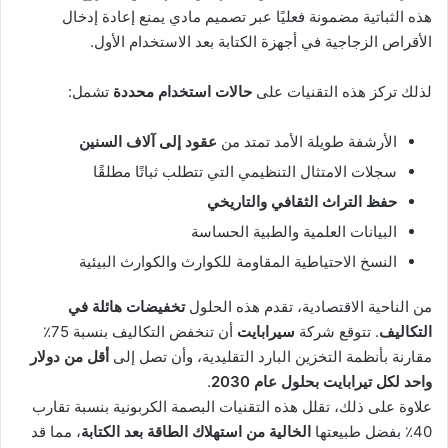
هذه الثباتية مضمونة فعليًا عبر تصميم مادي يمنع إعادة إدخال
الأقراص الزجاجية في أجهزة الكتابة بعد الاستخدام الأول.
لذلك تركز هذه التقنيات على
حالات استخدام محددة
تشمل:
الأرشفة طويلة الأمد تمتد من
عقود إلى آلاف السنين
سجلات الامتثال التنظيمي التي تتطلب ثباتًا مطلقًا
حفظ التراث الثقافي والتاريخي
البيانات العلمية والطبية الحساسة
النسخ الاحتياطية المقاومة للكوارث والكوارث البيئية
من الناحية الاقتصادية، تقدم هذه الحلول
تخفيضات هائلة في
التكاليف
. تتوقع شركة
سيرابايت
أن تنخفض التكاليف بنسبة 75٪
مقارنة بأنظمة التخزين البارد التقليدية، وأن تصل إلى
أقل من دولار
واحد لكل تيرابايت بحلول عام 2030
.
علاوة على ذلك، تقلل هذه التقنيات البصمة الكربونية بنسبة تقارب
40٪ بفضل طبيعتها
الخالية من استهلاك الطاقة بعد الكتابة
، مما قد