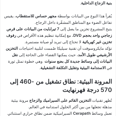
بنية الزجاج الداخلية
.
يُقرأ هذا النوع من البيانات بواسطة
مجهر حساس للاستقطاب
، يقيس
تفاعل الضوء مع المناطق المشفّرة داخل الزجاج.
يتيح المشروع تخزين ما يصل إلى
7 تيرابايت من البيانات على قرص
زجاجي واحد بحجم DVD
، مع إمكانية تنظيم هذه الأقراص في
رفوف
تخزين غير كهربائية
لا تحتاج إلى تبريد أو صيانة مستمرة.
تؤكد مايكروسوفت أن تقنية سيليكا صُممت لتلبية احتياجات
التخزين
الأرشيفي طويل الأمد
، حيث يمكنها القضاء على الحاجة إلى
نقل
البيانات إلى وسائط جديدة كل بضع سنوات
وهي خطوة تمثل ثورة
في
الاستدامة البيئية وتقليل التكلفة التشغيلية
.
المرونة البيئية: نطاق تشغيل من -460 إلى
570 درجة فهرنهايت
تُظهر تقنيات
التخزين القائم على السيراميك والزجاج
مرونة بيئية
مذهلة تجعلها من بين أكثر الحلول استدامة في العالم.
تعمل وسائط
Cerapath
السيراميكية ضمن نطاق حراري استثنائي