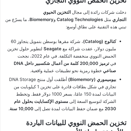
تخزين الحمض النووي التجاري
دخلت شركات رائدة إلى مجال
التخزين الحيوي
التجاري
مثل
Catalog Technologies
و
Biomemory
، ما يسرّع من
تبني هذه التقنية على نطاق أوسع:
كتالوج (Catalog)
، شركة مقرها بوسطن بتمويل يتجاوز 60
مليون دولار، عقدت شراكة مع
Seagate
لتطوير حلول تخزين
الحمض النووي منخفضة التكلفة. في عام 2022، نجحت
في
ترميز 200,000 كلمة من أعمال شكسبير داخل DNA
صناعي
خطوة رمزية نحو تطبيقات عملية واقعية.
بيوميموري (Biomemory)
أطلقت أول منتج DNA Storage
تجاري في شكل بطاقات قادرة على تخزين 1 كيلوبايت من
البيانات لمدة 150 عامًا، بسعر 1000 دولار فقط. وتخطط
الشركة لتوسيع السعة إلى
مستوى الإكسابايت بحلول عام
2030
مع ضمان حفظ البيانات لمدة تصل إلى
10,000 سنة
.
تخزين الحمض النووي للبيانات الباردة