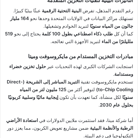
التأثيرات البيئية لتقنيات التخزين المتقدمة
رغم التقدم المذهل، تفرض
البنية التحتية الرقمية
عبئًا بيئيًا كبيرًا.
تستهلك مراكز البيانات في الولايات المتحدة وحدها نحو
164 مليار
جالون من المياه سنويًا
لتبريد الخوادم وتشغيلها.
كما أن كل
طلب ذكاء اصطناعي بطول 100 كلمة
يحتاج إلى نحو
519
ملليلترًا من الماء
لتبريد الأجهزة التي تعالجه.
مبادرات التخزين المستدام من مايكروسوفت وميتا
استجابت الشركات الكبرى لهذه التحديات عبر
حلول تخزين خضراء
ومستدامة
.
تستخدم مايكروسوفت تقنية
التبريد المباشر إلى الشريحة (Direct-
to-Chip Cooling)
لتوفير أكثر من
125 مليون لتر من المياه
سنويًا
لكل منشأة، كما تعهدت بأن تكون
إيجابية مائيًا وسلبية كربونيًا
بحلول عام 2030
.
أما شركة ميتا، فقد استثمرت ملايين الدولارات في
استعادة الأراضي
الرطبة والأنظمة البيئية
ضمن مشاريع تعويض الكربون، مما يعزز دور
التكنولوجيا في دعم البيئة.