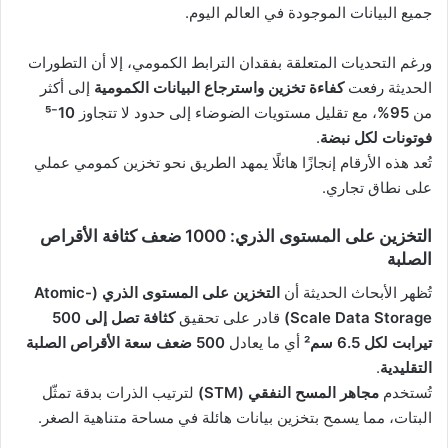
جميع البيانات الموجودة في العالم اليوم.
ورغم التحديات المتعلقة بفقدان الترابط الكمومي، إلا أن التطورات
الحديثة رفعت
كفاءة تخزين واسترجاع البيانات الكمومية
إلى أكثر
من
95%
، مع تقليل مستويات الضوضاء إلى حدود لا تتجاوز
10⁻⁵
فوتونات لكل نبضة
.
تُعد هذه الأرقام إنجازًا هائلًا يمهد الطريق نحو تخزين كمومي عملي
على نطاق تجاري.
التخزين على المستوى الذري: 1000 ضعف كثافة الأقراص
الصلبة
تُظهر الأبحاث الحديثة أن
التخزين على المستوى الذري (Atomic-
Scale Data Storage)
قادر على تحقيق
كثافة تصل إلى 500
تيرابت لكل 6.5 سم²
أي ما يعادل
500 ضعف سعة الأقراص الصلبة
التقليدية
.
تُستخدم
مجاهر المسح النفقي (STM)
لترتيب الذرات بدقة تمثّل
البتات، مما يسمح بتخزين بيانات هائلة في مساحة متناهية الصغر.