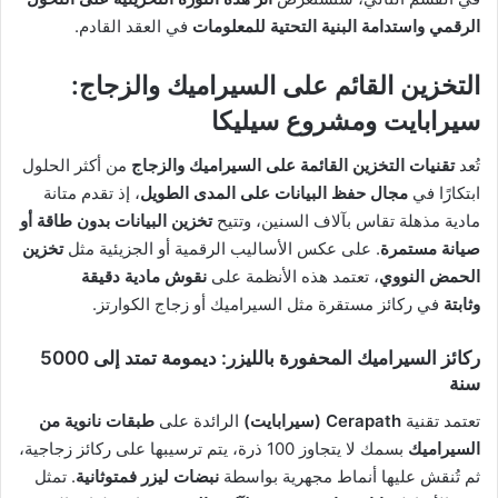
الرقمي واستدامة البنية التحتية للمعلومات
في العقد القادم.
التخزين القائم على السيراميك والزجاج:
سيرابايت ومشروع سيليكا
تُعد
تقنيات التخزين القائمة على السيراميك والزجاج
من أكثر الحلول
ابتكارًا في
مجال حفظ البيانات على المدى الطويل
، إذ تقدم متانة
مادية مذهلة تقاس بآلاف السنين، وتتيح
تخزين البيانات بدون طاقة أو
صيانة مستمرة
. على عكس الأساليب الرقمية أو الجزيئية مثل
تخزين
الحمض النووي
، تعتمد هذه الأنظمة على
نقوش مادية دقيقة
وثابتة
في ركائز مستقرة مثل السيراميك أو زجاج الكوارتز.
ركائز السيراميك المحفورة بالليزر: ديمومة تمتد إلى 5000
سنة
تعتمد تقنية
Cerapath (سيرابايت)
الرائدة على
طبقات نانوية من
السيراميك
بسمك لا يتجاوز 100 ذرة، يتم ترسيبها على ركائز زجاجية،
ثم تُنقش عليها أنماط مجهرية بواسطة
نبضات ليزر فمتوثانية
. تمثل