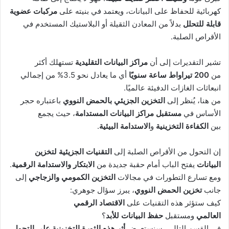
كهربائية للحفاظ على البيانات، ويعتمد في بنيته على
مركبات عضوية
قابلة للتحلل
بدلاً من المعادن الثقيلة أو البلاستيك المستخدم في
الأقراص الصلبة.
تشير التقديرات إلى أن
مراكز البيانات التقليدية
تستهلك أكثر
من
200 تيراواط ساعة سنويًا
أي ما يعادل نحو 3.5% من إجمالي
انبعاثات الغازات الدفيئة عالميًا.
من هنا، يُنظر إلى
التخزين الجزيئي بالحمض النووي
باعتباره حجر
الأساس في
مستقبل مراكز البيانات المستدامة
، حيث يجمع
بين
الكفاءة التخزينية
و
الاستدامة البيئية
.
إن التحول من الأقراص الصلبة إلى
التقنيات الجزيئية لتخزين
البيانات
يفتح الباب أمام حقبة جديدة من
الابتكار والاستدامة الرقمية
.
ومع تسارع التطورات في مجالات
التخزين الكمومي والزجاجي
إلى
جانب
تخزين الحمض النووي
، يبرز سؤال جوهري:
كيف ستؤثر هذه التقنيات على
الاقتصاد الرقمي
العالمي
ومستقبل
حفظ البيانات للأبد
؟
في القسم التالي، سنستعرض
أثر هذه الثورة التخزينية على التحول