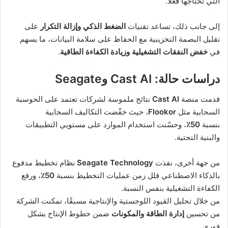
التي تحتاجها فعلاً.
إلى جانب ذلك، تساعد تقنيات
الضغط الذكي وإزالة التكرار
على
تقليل البصمة التخزينية مع الحفاظ على سلامة البيانات، ما يسهم
في
خفض النفقات التشغيلية وزيادة الكفاءة الطاقية
.
دراسات حالة: Cast AI وSeagate
قدمت منصة
Cast AI
نتائج ملموسة لشركات تعتمد على الحوسبة
السحابية مثل
Flookor
، حيث خفّضت التكاليف السحابية
بنسبة
50٪
، وحسّنت استخدام الموارد على مستويي التطبيقات
والبنية التحتية.
من جهة أخرى، نفذت
Seagate Technology
نظام تخطيط مدفوع
بالذكاء الاصطناعي قلل زمن عمليات التخطيط بنسبة
50٪
، ورفع
الكفاءة التشغيلية بنفس النسبة.
من خلال تحليل القيود اللوجستية والإنتاجية مسبقًا، تمكنت الشركة
من تحسين
إدارة الطاقة والمكونات
ضمن خطوط الإنتاج بشكل
فوري.