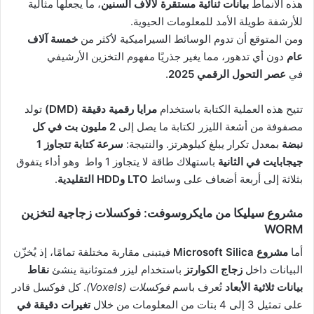
هذه الأنماط
بيانات ثنائية مستقرة لآلاف السنين
، ما يجعلها مثالية
للأرشفة طويلة الأمد للمعلومات الحيوية.
ومن المتوقع أن تدوم الوسائط السيراميكية لأكثر من
خمسة آلاف
عام
دون أي تدهور، مما يغير جذريًا مفهوم التخزين الأرشيفي
في
عصر التحول الرقمي 2025
.
تتيح هذه العملية الكتابة باستخدام
مرايا رقمية دقيقة (DMD)
تولد
مصفوفة من أشعة الليزر لكتابة ما يصل إلى
2 مليون بت في كل
نبضة
بمعدل تكرار يبلغ كيلوهرتز. والنتيجة:
سرعة كتابة تتجاوز 1
جيجابايت في الثانية
باستهلاك طاقة لا يتجاوز 1 واط وهو أداء يتفوق
بثلاثة إلى أربعة أضعاف على وسائط
LTO وHDD التقليدية
.
مشروع سيليكا من مايكروسوفت: فوكسلات زجاجية لتخزين
WORM
أما
مشروع Microsoft Silica
فيتبنى مقاربة مختلفة تمامًا، إذ يُخزّن
البيانات داخل
زجاج الكوارتز
باستخدام ليزر فمتوثانية ينشئ
نقاط
بيانات ثلاثية الأبعاد
تُعرف باسم
فوكسلات (Voxels)
. كل فوكسل قادر
على تمثيل 3 إلى 4 بتات من المعلومات من خلال
تغيرات دقيقة في