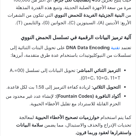
مرة من سعة الأجهزة الصلبة الحديثة. وتنبع هذه القدرة المذهلة
من
البنية الجزيئية الفريدة للحمض النووي
التي تتكون من الشفرات
الأربع: الأدينين (A)، السيتوزين (C)، الجوانين (G)، والثايمين (T).
آلية ترميز البيانات الرقمية في تسلسل الحمض النووي
تعتمد
تقنية
DNA Data Encoding
على تحويل البتات الثنائية إلى
تسلسلات من النيوكليوتيدات باستخدام عدة طرق متقدمة، أبرزها:
الترميز الثنائي المباشر:
تحويل البيانات إلى تسلسل (00=A،
01=C، 10=G، 11=T).
التحويل الثلاثي:
لزيادة كفاءة الترميز إلى 1.58 بت لكل قاعدة.
أكواد النافورة (Fountain Codes):
لإنشاء عدد غير محدود من
الحزم القابلة للاسترداد مع تقليل الأخطاء الحيوية.
كما يتم استخدام
خوارزميات تصحيح الأخطاء الحيوية
لمعالجة
تحديات الإدراج والحذف والاستبدال، مما يضمن
سلامة البيانات
واستقرارها لعقود وربما قرون
.