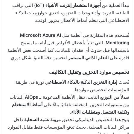
تبدأ العملية من
أجهزة استشعار إنترنت الأشياء (IoT)
التي تراقب
الطاقة، التبريد، وأداء وحدات التخزين، لتغذي خوارزميات الذكاء
الاصطناعي التي تتعلم أنماط الأعطال بمرور الوقت.
تُستخدم هذه المقاربة في أنظمة مثل
Microsoft Azure AI
Monitoring
، التي تتنبأ بأعطال الأقراص قبل أيام، ما يسمح
باستبدالها قبل حدوث أي فقدان للبيانات. كما أصبحت بعض الأنظمة
قادرة على
التعلم الذاتي المستمر
لتحسين دقة التنبؤ بشكل دوري.
تخصيص موارد التخزين وتقليل التكاليف
تُحدث
إدارة التخزين الذكية بالذكاء الاصطناعي
ثورة في طريقة
المؤسسات لتخصيص مواردها.
فبدلاً من التوزيع الثابت، تنقل الأنظمة المدعومة بـ
AIOps
البيانات
بين مستويات التخزين المختلفة تلقائيًا بناءً على
أنماط الاستخدام
وتكلفة التشغيل ومتطلبات الأداء
.
يتيح هذا التخصيص الديناميكي تحقيق
مرونة تشبه السحابة
داخل
مراكز البيانات المحلية، بحيث تدفع المؤسسات فقط مقابل الموارد