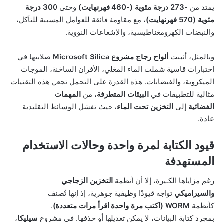
يمتد من
-273 درجة مئوية (-460 فهرنهايت)
وحتى
300 درجة
مئوية (570 فهرنهايت)
، مع مقاومة فائقة للعوامل المسببة للتآكل،
والنبضات الكهرومغناطيسية، والإشعاعات النووية.
وبالمثل، أثبتت
ألواح زجاج مشروع Microsoft Silica
صلابتها في
اختبارات قاسية شملت الماء المغلي، الأفران الساخنة، الموجات
الميكروية، والفيضانات. هذه القدرة على التحمل تجعل هذه التقنيات
مثالية للتطبيقات في
البيئات المتطرفة
، من
المهمات
الفضائية
إلى
التخزين تحت الماء
، حيث تفشل الوسائط التقليدية
عادة.
قيود الكتابة لمرة واحدة وحالات الاستخدام
المستهدفة
رغم مزاياها الكبيرة، إلا أن أنظمة
التخزين الزجاجي
والسيراميكي
تواجه قيودًا وظيفية جوهرية، إذ إنها تُصنف
كأنظمة
WORM (اكتب مرة واحدة اقرأ مرات متعددة)
.
بمجرد كتابة البيانات، لا يمكن تعديلها أو حذفها. في مشروع
سيليكا
،