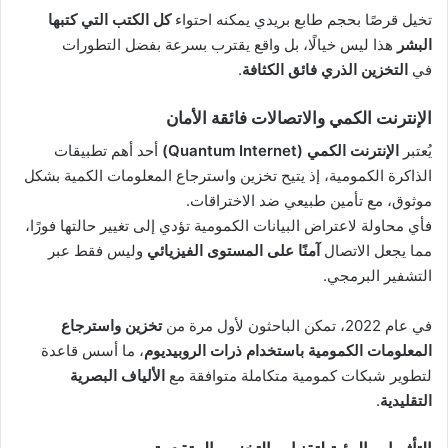
تخيل قرصًا بحجم طابع بريدي يمكنه احتواء
كل الكتب التي كتبها
البشر
هذا ليس خيالًا، بل واقع يقترب بسرعة بفضل التطورات
في
التخزين الذري فائق الكثافة
.
الإنترنت الكمي والاتصالات فائقة الأمان
يُعتبر
الإنترنت الكمي (Quantum Internet)
أحد أهم تطبيقات
الذاكرة الكمومية، إذ يتيح تخزين واسترجاع المعلومات الكمية بشكل
موثوق، مع تأمين طبيعي ضد الاختراقات.
فأي محاولة لاعتراض البيانات الكمومية تؤدي إلى تغيير حالتها فورًا،
مما يجعل الاتصال
آمنًا على المستوى الفيزيائي
وليس فقط عبر
التشفير البرمجي.
في عام 2022، تمكن الباحثون لأول مرة من
تخزين واسترجاع
المعلومات الكمومية باستخدام ذرات الروبيديوم
، ما أسس قاعدة
لتطوير شبكات كمومية متكاملة متوافقة مع
الألياف البصرية
التقليدية
.