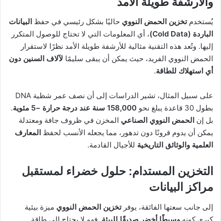
والأرشفة طويلة الأمد
يُستخدم
تخزين الحمض النووي
حاليًا بشكل رئيسي في حفظ
البيانات
الباردة (Cold Data)
، أي المعلومات التي لا تحتاج للوصول المتكرر
إليها. وتُعد هذه التقنية مثالية للأرشفة طويلة الأمد نظرًا لاستقرار
الحمض النووي الفريد، حيث يمكن أن يبقى سليمًا
لآلاف السنين دون
أي استهلاك للطاقة
.
على سبيل المثال، تشير الدراسات إلى أن نصف عمر شظية DNA
بطول 30 قاعدة يبلغ نحو
158,000 سنة عند درجة حرارة −5 مئوية
.
بل إن
الحمض النووي الصناعي
المخزن في ظروف جافة ومعتدلة
يمكن أن يدوم قرونًا دون تدهور، مما يجعله الأنسب لحفظ
المعارف
العلمية والوثائق التاريخية
للأجيال القادمة.
التخزين المستدام: حلول خضراء لمستقبل
مراكز البيانات
إلى جانب سعتها الفائقة، يوفر
تخزين الحمض النووي
ميزة بيئية
كبرى كونه
وسيطًا أخضر صديقًا للبيئة
. فهو لا يحتاج إلى طاقة