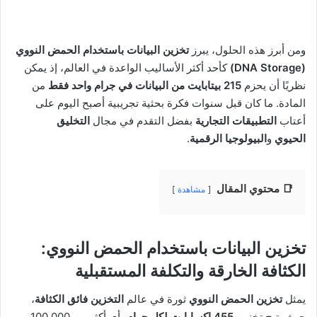
ومن أبرز هذه الحلول، يبرز
تخزين البيانات باستخدام الحمض النووي
(DNA Storage)
كأحد أكثر الأساليب الواعدة في العالم، إذ يمكن
نظريًا أن يحزم
215 بيتابايت من البيانات في جرام واحد فقط
من
المادة. ما كان قبل سنوات فكرة بحثية تجريبية أصبح اليوم على
أعتاب
التطبيقات التجارية
بفضل التقدم في مجال
التخليق
الحيوي
و
البيولوجيا الرقمية
.
📑 محتوي المقال
مشاهدة
تخزين البيانات باستخدام الحمض النووي:
الكثافة الخارقة والتكلفة المستقبلية
يمثل
تخزين الحمض النووي
ثورة في عالم
التخزين فائق الكثافة
،
حيث يتيح تخزين
455 إكسابايت لكل جرام
، أي أكثر من 100,000