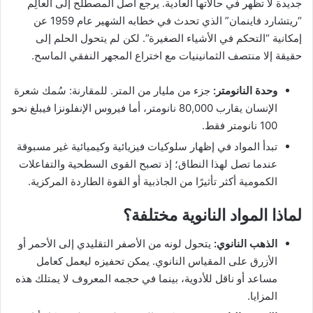
جديدة لا تظهر في حالاتها العادية. يرجع أصل المصطلح إلى العالِم
“ريتشارد فاينمان” الذي تحدث في خطابه الشهير عام 1959 عن
إمكانية “التحكم في الأشياء الصغيرة”. لكن لم يتحول الحلم إلى
حقيقة إلا منتصف الثمانينيات مع اختراع المجهر النفقي الماسح.
وحدة النانومتر:
جزء من مليار من المتر. للمقارنة: سُمك شعرة
الإنسان يقارب 80,000 نانومتر، أما فيروس الإنفلونزا فيبلغ نحو
100 نانومتر فقط.
تبدأ المواد في إظهار سلوكيات فيزيائية وكيميائية غير مسبوقة
عندما تصل لهذا النطاق؛ إذ تصبح القوى السطحية والتفاعلات
الكمومية أكثر تأثيرًا من الجاذبية أو القوة الطاردة المركزية.
لماذا المواد النانوية مختلفة؟
الذهب النانوي:
يتحول لونه من الأصفر التقليدي إلى الأحمر أو
الأزرق على المقياس النانوي. يمكن تحفيزه ليعمل كعامل
مساعد أو ناقل للأدوية، بينما في حجمه المعروف لا يمتلك هذه
المزايا.