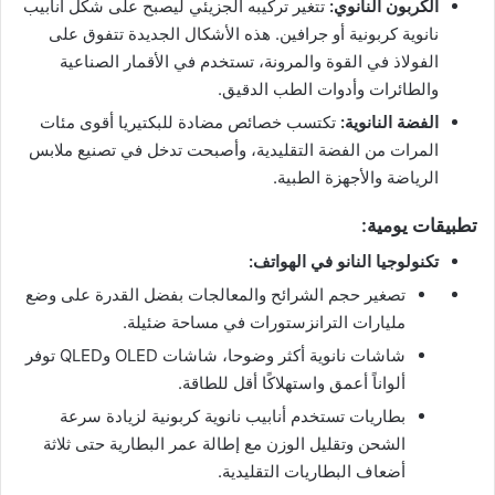
الكربون النانوي:
تتغير تركيبه الجزيئي ليصبح على شكل أنابيب
نانوية كربونية أو جرافين. هذه الأشكال الجديدة تتفوق على
الفولاذ في القوة والمرونة، تستخدم في الأقمار الصناعية
والطائرات وأدوات الطب الدقيق.
الفضة النانوية:
تكتسب خصائص مضادة للبكتيريا أقوى مئات
المرات من الفضة التقليدية، وأصبحت تدخل في تصنيع ملابس
الرياضة والأجهزة الطبية.
تطبيقات يومية:
تكنولوجيا النانو في الهواتف:
تصغير حجم الشرائح والمعالجات بفضل القدرة على وضع
مليارات الترانزستورات في مساحة ضئيلة.
شاشات نانوية أكثر وضوحا، شاشات OLED وQLED توفر
ألواناً أعمق واستهلاكًا أقل للطاقة.
بطاريات تستخدم أنابيب نانوية كربونية لزيادة سرعة
الشحن وتقليل الوزن مع إطالة عمر البطارية حتى ثلاثة
أضعاف البطاريات التقليدية.