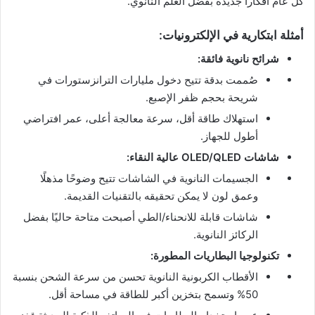
كل عام أفكاراً جديدة بفضل العلم النانوي.
أمثلة ابتكارية في الإلكترونيات:
شرائح نانوية فائقة:
صُممت بدقة تتيح دخول مليارات الترانزستورات في
شريحة بحجم ظفر الإصبع.
استهلاك طاقة أقل، سرعة معالجة أعلى، عمر افتراضي
أطول للجهاز.
شاشات OLED/QLED عالية النقاء:
الجسيمات النانوية في الشاشات تتيح وضوحًا مذهلًا
وعمق لون لا يمكن تحقيقه بالتقنيات القديمة.
شاشات قابلة للانحناء/الطي أصبحت متاحة حاليًا بفضل
الركائز النانوية.
تكنولوجيا البطاريات المطورة:
الأقطاب الكربونية النانوية تحسن من سرعة الشحن بنسبة
50% وتسمح بتخزين أكبر للطاقة في مساحة أقل.