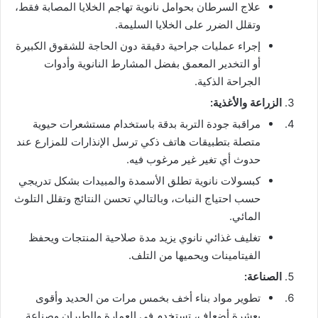
علاج السرطان بحوامل نانوية تهاجم الخلايا المصابة فقط،
وتقلل الضرر على الخلايا السليمة.
إجراء عمليات جراحية دقيقة دون الحاجة للشقوق الكبيرة
أو التخدير المعمق بفضل المشارط النانوية وأدوات
الجراحة الذكية.
الزراعة والأغذية:
مراقبة جودة التربة بدقة باستخدام مستشعرات حيوية
متصلة بتطبيقات هاتف ذكي ترسل الإنذارات للمزارع عند
حدوث أي تغير غير مرغوب فيه.
كبسولات نانوية تطلق الأسمدة والمبيدات بشكل تدريجي
حسب احتياج النبات، وبالتالي تحسن النتائج وتقلل التلوث
المائي.
تغليف غذائي نانوي يزيد مدة صلاحية المنتجات ويحفظ
الفيتامينات ويحميها من التلف.
الصناعة:
تطوير مواد بناء أخف بخمس مرات من الحديد وأقوى
بعشرة أضعاف، تستخدم في العمارة والطيران وصناعة