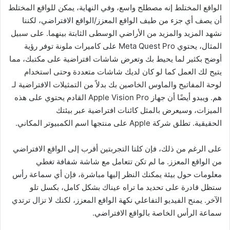
الواقع المختلط إنه مصطلح واسع، وفي النهاية، يمكن للواقع المختلط
أن يصف أي جزء من طيف الواقع المعزز/الواقع الافتراضي، لكننا
نشهد المزيد والمزيد من الأراضي الوسطى الثابتة بينهما. على سبيل
المثال، يحتوي Meta Quest Pro على كاميرات ملونة توفر رؤية
أوضح بكثير لما يحيط بك وتعرض شاشات افتراضية على مكتبك، مما
يتيح لك العمل كما لو كان لديك شاشات متعددة وحتى استخدام
لوحة المفاتيح والماوس الخاصين بك بدلاً من التمثيلات الافتراضية لـ
هم. ويبدو أيضًا أن جهاز Apple Vision Pro القادم يحتوي على هذه
الميزات، وسيعرض بالمثل كائنات افتراضية عبر بيئتك
الحقيقية. تطلق شركة Apple على منتجها اسم الكمبيوتر المكاني.
على الرغم من ذلك، فإن كلتا التجربتين أقرب إلى الواقع الافتراضي
من الواقع المعزز. ما لم تكن تتعامل مع شاشة شفافة تغطي
معلومات حول بيئة يمكنك النظر إليها مباشرة، فإن أي سماعة رأس
ستظل قادرة على تحديد ما تراه عيناك بشكل كامل، بكسل تلو
الآخر. يمنح الفيديو التفاعلي نكهة الواقع المعزز، لكنك لا تزال ترتدي
سماعة الرأس الخاصة بالواقع الافتراضي.