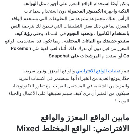
يمكن أيضًا استخدام الواقع المعزز على أجهزة مثل
الهواتف
الذكية
وأجهزة
الكمبيوتر المحمولة
دون استخدام سماعات
الرأس. هناك مجموعة متنوعة من التطبيقات التي تستخدم الواقع
المعزز، بما في ذلك بعض التطبيقات التي تسمح لك بترجمة
النص
باستخدام الكاميرا
،
وتحديد النجوم
في السماء، وحتى
رؤية كيف
ستبدو حديقتك مع النباتات المختلفة
. ربما تكون قد استخدمت الواقع
المعزز من قبل دون أن تدرك ذلك، أثناء لعب لعبة مثل
Pokemon
Go
أو استخدام
المرشحات على Snapchat
.
تنمو
تقنيات الواقع الافتراضي
والواقع المعزز بوتيرة سريعة
جدًا. يتوقع العديد من الخبراء أنها ستستمر في اكتساب المزيد
والمزيد من الشعبية في المستقبل القريب. مع تطور التكنولوجيا،
سيكون من المثير أن نرى كيف سيتم تطبيقها على الأعمال والحياة
اليومية!
مابين الواقع المعزز والواقع
الافتراضي: الواقع المختلط Mixed