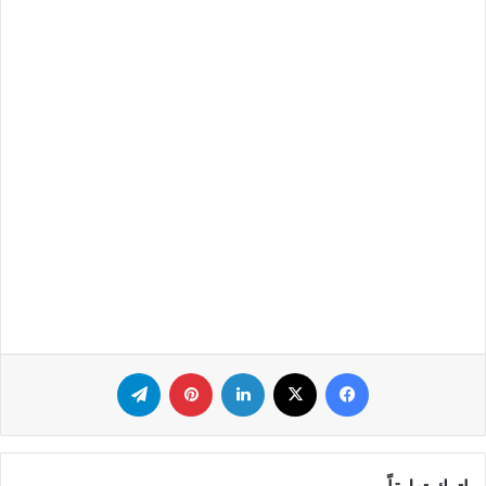
فيسبوك
‫X
لينكدإن
بينتيريست
تيلقرام