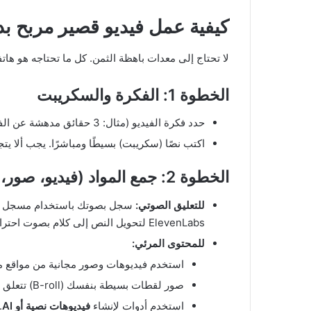
كيفية عمل فيديو قصير مربح ب
لا تحتاج إلى معدات باهظة الثمن. كل ما تحتاجه هو ها
الخطوة 1: الفكرة والسكريبت
حدد فكرة الفيديو (مثال: 3 حقائق مدهشة عن الفضاء).
اكتب نصًا (سكريبت) بسيطًا ومباشرًا. يجب ألا يتجاوز 150 كلمة ليناسب فيديو مدته أقل من 60
الخطوة 2: جمع المواد (فيديو، صور، صوت)
للتعليق الصوتي:
سجل بصوتك باستخدام مسجل ال
ElevenLabs لتحويل النص إلى كلام بصوت احترافي.
للمحتوى المرئي:
استخدم فيديوهات وصور مجانية من مواقع مثل els, Pixabay
صور لقطات بسيطة بنفسك (B-roll) تتعلق بالموضوع.
استخدم أدوات لإنشاء
فيديوهات نصية أو AI
.