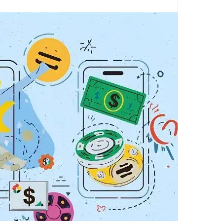
ا
ب
ع
ع
ل
ى
X