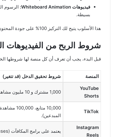
فيديوهات Whiteboard Animation:
الرسوم الم
بسيطة.
هذا الأسلوب يتيح لك التركيز 100% على جودة المحتوى وقيمته، وهو ما تبحث عنه المنصات والجماهير على حد سواء.
شروط الربح من الفيديوهات ال
قبل البدء، يجب أن تعرف أن كل منصة لها شروطها الخ
المنصة
شروط تحقيق الدخل (قد تتغير)
YouTube
1,000 مشترك و 10 مليون مشاهدة على الفيديوهات القصيرة في آخر 90 يومًا.
Shorts
TikTok
المبدعين).
Instagram
يعتمد على برامج المكافآت (Bonuses) التي تطلقها المنصة بشكل دوري وتعتمد على الدعوات.
Reels