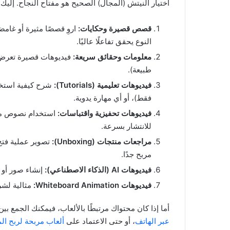
اختيار النيتش (المجال) الصحيح هو مفتاح النجاح. إليك
قصص قصيرة وحكايات:
اروِ قصصًا مثيرة أو غام
النوع يحقق تفاعلًا عاليًا.
معلومات وحقائق سريعة:
فيديوهات قصيرة تعرض ح
طبيعة).
فيديوهات تعليمية (Tutorials):
شرح كيفية استخد
فقط)، أو أي مهارة يدوية.
فيديوهات تحفيزية واقتباسات:
استخدام نصوص متح
للانتشار بسرعة.
مراجعات منتجات (Unboxing):
تصوير عملية فتح
مربح جدًا.
فيديوهات AI (الذكاء الاصطناعي):
إنشاء صور أو 
فيديوهات Whiteboard Animation:
مثالية لشرح
أما إذا كان محتواك مرتبطًا بالألعاب، فيمكنك الجمع ب
عبر الهاتف
، أو حتى الاعتماد على
ألعاب مربحة لربح الم