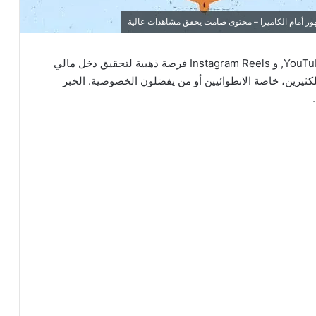
هور أمام الكاميرا – محتوى صامت يحقق مشاهدات عالية
أصبحت الفيديوهات القصيرة مثل YouTube Shorts, TikTok, و Instagram Reels فرصة ذهبية لتحقيق دخل مالي
للكثيرين، خاصة الانطوائيين أو من يفضلون الخصوصية. الخبر