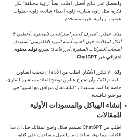
ولتحصل على نتائج أفضل، اطلب أيضاً “زاوية مختلفة” لكل
فكرة، مثل زاوية مقارنة، زاوية أخطاء شائعة، زاوية خطوات
عملية، أو زاوية تجربة مستخدم.
مثال عملي: “تصرف كخبير استراتيجي للمحتوى. أعطني 5
أفكار لمقالات حول ‘أهمية أتمتة البريد الإلكتروني’ تستهدف
أصحاب الشركات الصغيرة. أبرز فائدة:
تسريع
توليد محتوى
احترافي عبر ChatGPT
.
ولكي لا تتكرر الأفكار، اطلب من الأداة أن تتجنب العناوين
“المستهلكة”، وأن تقترح عناوين توضح الفائدة مباشرة للقارئ،
خاصة إذا كنت تستهدف “كتابة مقال متوافق مع السيو” في
مواضيع تنافسية.
إنشاء الهياكل والمسودات الأولية
للمقالات
اطلب من ChatGPT تصميم هيكل واضح لمقالك قبل أن تبدأ
الكتابة، مما يوفر ساعات من العمل ويساعدك على
كتابة