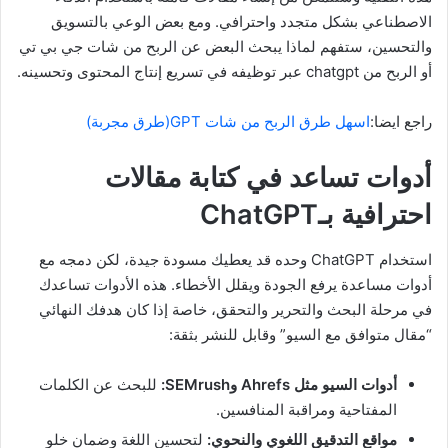
الاصطناعي بشكل متجدد واحترافي. ومع بعض الوعي بالتسويق
والتحسين، ستفهم لماذا يبحث البعض عن الربح من شات جي بي تي
أو الربح من chatgpt عبر توظيفه في تسريع إنتاج المحتوى وتحسينه.
راجع ايضا:
اسهل طرق الربح من شات GPT(طرق مجربة)
أدوات تساعد في كتابة مقالات
احترافية بـChatGPT
استخدام ChatGPT وحده قد يعطيك مسودة جيدة، لكن دمجه مع
أدوات مساعدة يرفع الجودة ويقلل الأخطاء. هذه الأدوات تساعدك
في مرحلة البحث والتحرير والتحقق، خاصة إذا كان هدفك النهائي
“مقال متوافق مع السيو” وقابل للنشر بثقة:
أدوات السيو مثل Ahrefs وSEMrush:
للبحث عن الكلمات
المفتاحية ومراقبة المنافسين.
مواقع التدقيق اللغوي والنحوي:
لتحسين اللغة وضمان خلو