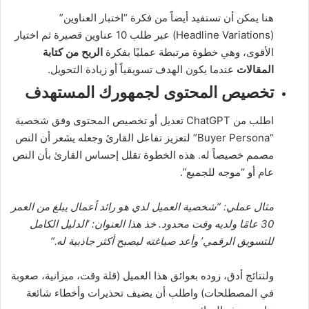
هنا يمكن أن تستفيد أيضاً من فكرة “اختبار العناوين”
(Headline Variations) عبر طلب 10 عناوين قصيرة ثم اختيار
الأقوى، وهي خطوة مرتبطة عمليًا بفكرة
الربح من كتابة
المقالات
عندما يكون الهدف تسويقياً أو زيادة التحويل.
تخصيص المحتوى لجمهورك المستهدف
اطلب من ChatGPT تعديل أو تخصيص المحتوى وفق شخصية
“Buyer Persona” لتعزيز تفاعل القارئ وجعله يشعر أن النص
مصمم خصيصاً له. هذه الخطوة تقلل إحساس القارئ بأن النص
عام أو “موجه للجميع”.
مثال عملي: “شخصية العميل لدي هو رائد أعمال يبلغ من العمر
30 عامًا ولديه وقت محدود. خذ هذا العنوان: ‘الدليل الكامل
للتسويق الرقمي’ وأعد صياغته ليصبح أكثر جاذبية له.”
ولنتائج أدق، زوده بعوائق هذا العميل (قلة وقت، ميزانية، صعوبة
في المصطلحات) واطلب أن يضيف تحذيرات وأخطاء شائعة