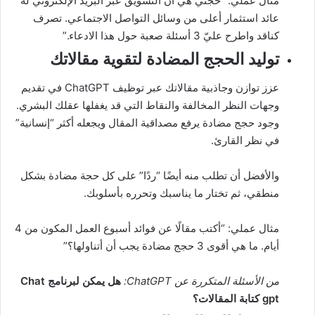
مثال عملي: “حجتي هي أن التسويق عبر البريد الإلكتروني له
عائد استثمار أعلى من وسائل التواصل الاجتماعي. تصرف
كناقد واطرح عليّ 3 أسئلة صعبة حول هذا الادعاء.”
توليد الحجج المضادة لتقوية مقالاتك
عزز توازن وجاذبية مقالاتك عبر توظيف ChatGPT في تقديم
وجهات النظر المخالفة والنقاط التي قد يغفلها عقلك البشري.
وجود حجج مضادة يرفع مصداقية المقال ويجعله أكثر “إنسانية”
في نظر القارئ.
والأفضل أن تطلب منه أيضًا “ردًا” على كل حجة مضادة بشكل
منطقي، ثم تختار ما يناسبك وتحرره بأسلوبك.
مثال عملي: “أكتب مقالًا عن فوائد أسبوع العمل المكون من 4
أيام. ما هي أقوى 3 حجج مضادة يجب أن أتناولها؟”
من الأسئلة المتكررة عن ChatGPT:
هل يمكن لبرنامج Chat
gpt كتابة المقالات؟