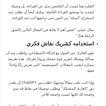
الفكرة هنا ليست أن التلخيص بديل عن القراءة، بل وسيلة
لتحديد ما يستحق القراءة الكاملة. يمكنك أيضاً أن تطلب منه
استخراج “أسئلة” من النص حتى تراجعها أنت عند القراءة.
مثال عملي: “لخص أهم 5 نقاط في المقال التالي: [الصق
الرابط هنا].”
استخدامه كشريك نقاش فكري
طور أفكارك عبر الحوار مع الذكاء الاصطناعي، واطلب منه أن
يسألك ويشكك لتعزيز قوة حججك وزوايا طرحك. هذه طريقة
ممتازة لتجنب المقالات “المستقيمة” التي تعرض رأيًا واحدًا
فقط.
وإذا كنت تكتب مقالاً توجيهيًا، اطلب من ChatGPT أن يلعب
دور “القارئ المتشكك” ويطلب توضيحًا في نقاط قد تبدو
واضحة لك لكنها ليست واضحة للآخر.