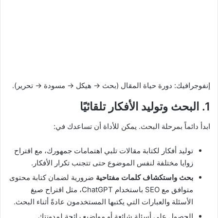
إنفوجرافيك: دورة حياة المقال (بحث → هيكل → مسودة → تحرير).
1. البحث وتوليد الأفكار تلقائيًا
ابدأ دائماً بمرحلة البحث. يمكن للأداة أن تساعدك في:
توليد أفكار لكتابة مقالات تلبي اهتمامات جمهورك، مع اقتراح
زوايا مختلفة لنفس الموضوع حتى تتجنب تكرار الأفكار.
بحث واستكشاف كلمات مفتاحية
ضرورية لضمان كتابة محتوى
متوافق مع SEO باستخدام ChatGPT، مثل اقتراح صيغ
الأسئلة والعبارات التي يكتبها المستخدمون عادةً أثناء البحث.
الحصول على أسئلة شائعة أو مواضيع رائجة لمدونتك