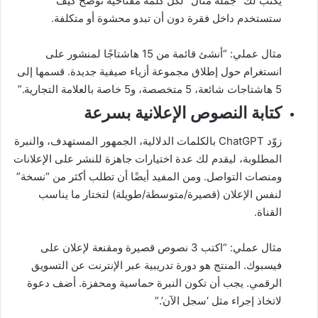
يكتب لك “جملة مثال” لكل كلمة مفتاحية توضح كيف
ستستخدم داخل فقرة دون أن تبدو محشوة أو متكلفة.
مثال عملي: “أنشئ قائمة من 15 هاشتاجًا لمنشور على
انستغرام حول إطلاق مجموعة أزياء صيفية جديدة. قسمها إلى
5 هاشتاجات شائعة، 5 متخصصة، و5 خاصة بالعلامة التجارية.”
كتابة النصوص الإعلانية بسرعة
زوّد ChatGPT بالكلمات الدلالية، الجمهور المستهدف، والنبرة
المطلوبة، ليقدم لك عدة اختيارات جاهزة للنشر على الإعلانات
ومنصات التواصل. ومن المفيد أيضًا أن تطلب أكثر من “نسخة”
لنفس الإعلان (قصيرة/متوسطة/طويلة) لتختار ما يناسب
القناة.
مثال عملي: “اكتب 3 نصوص قصيرة ومقنعة لإعلان على
فيسبوك. المنتج هو دورة تدريبية عبر الإنترنت عن التسويق
الرقمي. يجب أن تكون النبرة حماسية ومحفزة. أضف دعوة
لاتخاذ إجراء مثل ‘سجل الآن’.”