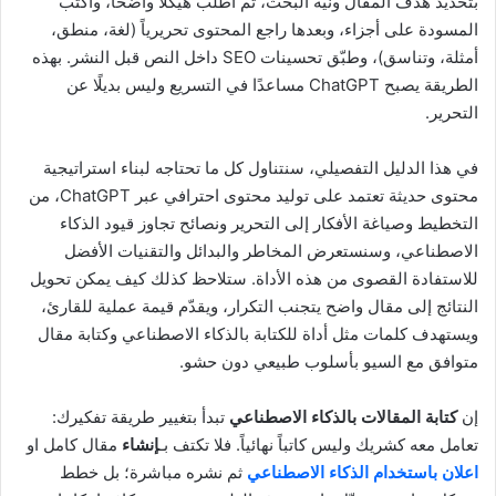
بتحديد هدف المقال ونية البحث، ثم اطلب هيكلًا واضحًا، واكتب
المسودة على أجزاء، وبعدها راجع المحتوى تحريرياً (لغة، منطق،
أمثلة، وتناسق)، وطبّق تحسينات SEO داخل النص قبل النشر. بهذه
الطريقة يصبح ChatGPT مساعدًا في التسريع وليس بديلًا عن
التحرير.
في هذا الدليل التفصيلي، سنتناول كل ما تحتاجه لبناء استراتيجية
محتوى حديثة تعتمد على توليد محتوى احترافي عبر ChatGPT، من
التخطيط وصياغة الأفكار إلى التحرير ونصائح تجاوز قيود الذكاء
الاصطناعي، وسنستعرض المخاطر والبدائل والتقنيات الأفضل
للاستفادة القصوى من هذه الأداة. ستلاحظ كذلك كيف يمكن تحويل
النتائج إلى مقال واضح يتجنب التكرار، ويقدّم قيمة عملية للقارئ،
ويستهدف كلمات مثل أداة للكتابة بالذكاء الاصطناعي وكتابة مقال
متوافق مع السيو بأسلوب طبيعي دون حشو.
إن
كتابة المقالات بالذكاء الاصطناعي
تبدأ بتغيير طريقة تفكيرك:
تعامل معه كشريك وليس كاتباً نهائياً. فلا تكتف بـ
إنشاء
مقال كامل او
اعلان باستخدام الذكاء الاصطناعي
ثم نشره مباشرة؛ بل خطط