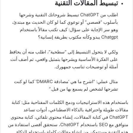
تبسيط المقالات التقنية
اطلب من ChatGPT تبسيط شروحاتك التقنية وشرحها
بأسلوب “قصصي” أو توعوي كما لو كان الحديث مع مبتدئ،
وهو سر الإجابة على سؤال: كيف تكتب مقالاً باستخدام
Chatgpt يبدو وكأنه مكتوب بطريقة إنسانية؟
ولكي لا يتحول التبسيط إلى “سطحية”، اطلب منه أن يحافظ
على الفكرة الأساسية ويشرحها بتمثيل واقعي، ثم أضف أنت
أمثلة أو توضيحات تناسب جمهورك.
مثال عملي: “اشرح ما هي ‘مصادقة DMARC’ كما لو كنت
تشرحها لشخص لم يسمع بها من قبل.”
باستخدام هذه الاستراتيجيات ودمج الكلمات المفتاحية مثل: كتابة
مقالات طويلة واحترافية بالذكاء الاصطناعي، أدوات تساعد
ChatGPT في كتابة المقالات، إنشاء محتوى تلقائي، كتابة محتوى
متوافق مع SEO باستخدام ChatGPT، ستحقق أقصى استفادة من
هذه التقنية وستتمكن من إنشاء مقالات كاملة باستخدام الذكاء