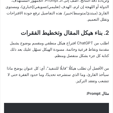
ولزيادة دقة النتائج، أضف إلى الـ Prompt: الجمهور المستهدف،
الدولة أو اللهجة إن لزم، الهدف (تعليمي/تسويقي/إخباري)، ومستوى
القارئ (مبتدئ/متوسط/خبير). هذه التفاصيل ترفع جودة الاقتراحات
وتقلل التعميم.
2. بناء هيكل المقال وتخطيط الفقرات
اطلب من ChatGPT اقتراح هيكل منطقي ومقسم بوضوح يشمل
مقدمة ونقاط فرعية وخاتمة. مسودة الهيكل تسهّل عليك بعد ذلك
كتابة كل جزء بشكل منفصل ومنظم.
من الأفضل أن تطلب هيكلًا “قابلًا للتنفيذ”، أي: كل عنوان يوضح ماذا
سيأخذ القارئ، وما الذي ستشرحه تحديدًا، وما حدود الفقرة حتى لا
تتشعب وتفقد التركيز.
مثال Prompt: