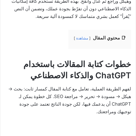
وهيكل وراجع ثم عدّل وانقح. بهذه الطريقة تستخدم كافة إمكانيات
الذكاء الاصطناعي دون أن تفرّط بجودة عملك، وتضمن أن النص
“يُقرأ” كعمل بشري متماسك لا كمسودة آلية سريعة.
📑 محتوي المقال
مشاهدة
خطوات كتابة المقالات باستخدام
ChatGPT والذكاء الاصطناعي
لفهم الطريقة العملية، تعامل مع كتابة المقال كمسار ثابت: بحث →
هيكل → مسودة → تحرير → مراجعة SEO. كل خطوة يمكن لـ
ChatGPT أن يدعمك فيها، لكن جودة الناتج تعتمد على جودة
توجيهك ومراجعتك.