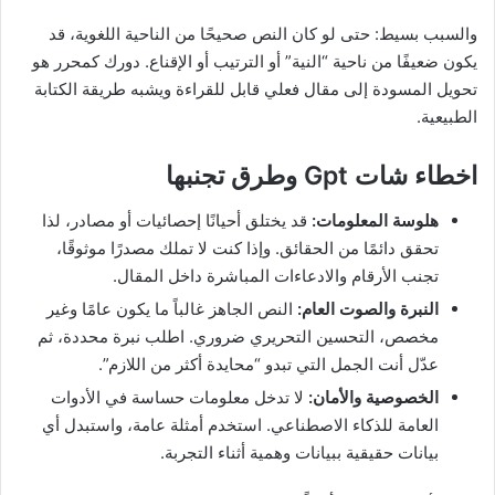
والسبب بسيط: حتى لو كان النص صحيحًا من الناحية اللغوية، قد
يكون ضعيفًا من ناحية “النية” أو الترتيب أو الإقناع. دورك كمحرر هو
تحويل المسودة إلى مقال فعلي قابل للقراءة ويشبه طريقة الكتابة
الطبيعية.
اخطاء شات Gpt وطرق تجنبها
هلوسة المعلومات:
قد يختلق أحيانًا إحصائيات أو مصادر، لذا
تحقق دائمًا من الحقائق. وإذا كنت لا تملك مصدرًا موثوقًا،
تجنب الأرقام والادعاءات المباشرة داخل المقال.
النبرة والصوت العام:
النص الجاهز غالباً ما يكون عامًا وغير
مخصص، التحسين التحريري ضروري. اطلب نبرة محددة، ثم
عدّل أنت الجمل التي تبدو “محايدة أكثر من اللازم”.
الخصوصية والأمان:
لا تدخل معلومات حساسة في الأدوات
العامة للذكاء الاصطناعي. استخدم أمثلة عامة، واستبدل أي
بيانات حقيقية ببيانات وهمية أثناء التجربة.