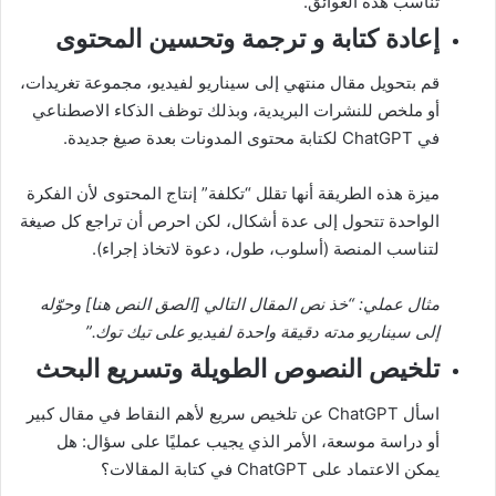
تناسب هذه العوائق.
إعادة كتابة و ترجمة وتحسين المحتوى
قم بتحويل مقال منتهي إلى سيناريو لفيديو، مجموعة تغريدات،
أو ملخص للنشرات البريدية، وبذلك توظف الذكاء الاصطناعي
في ChatGPT لكتابة محتوى المدونات بعدة صيغ جديدة.
ميزة هذه الطريقة أنها تقلل “تكلفة” إنتاج المحتوى لأن الفكرة
الواحدة تتحول إلى عدة أشكال، لكن احرص أن تراجع كل صيغة
لتناسب المنصة (أسلوب، طول، دعوة لاتخاذ إجراء).
مثال عملي: “خذ نص المقال التالي [الصق النص هنا] وحوّله
إلى سيناريو مدته دقيقة واحدة لفيديو على تيك توك.”
تلخيص النصوص الطويلة وتسريع البحث
اسأل ChatGPT عن تلخيص سريع لأهم النقاط في مقال كبير
أو دراسة موسعة، الأمر الذي يجيب عمليًا على سؤال: هل
يمكن الاعتماد على ChatGPT في كتابة المقالات؟