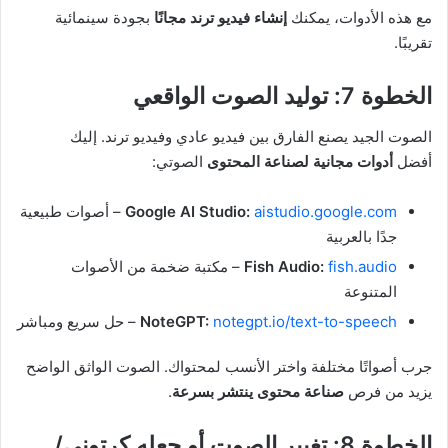
مع هذه الأدوات، يمكنك
إنشاء فيديو ترند مجانًا
بجودة سينمائية
تقريبًا.
الخطوة 7: توليد الصوت الواقعي
الصوت الجيد يصنع الفارق بين فيديو عادي وفيديو ترند. إليك
أفضل
أدوات مجانية لصناعة المحتوى
الصوتي:
aistudio.google.com
Google AI Studio:
– أصوات طبيعية
جدًا بالعربية
fish.audio
Fish Audio:
– مكتبة ضخمة من الأصوات
المتنوعة
notegpt.io/text-to-speech
NoteGPT:
– حل سريع ومباشر
جرب أصواتًا مختلفة واختر الأنسب لمحتواك. الصوت الواثق الواضح
يزيد من فرص
صناعة محتوى ينتشر بسرعة
.
الخطوة 8: تغيير الصوت أو جعله كرتوني/