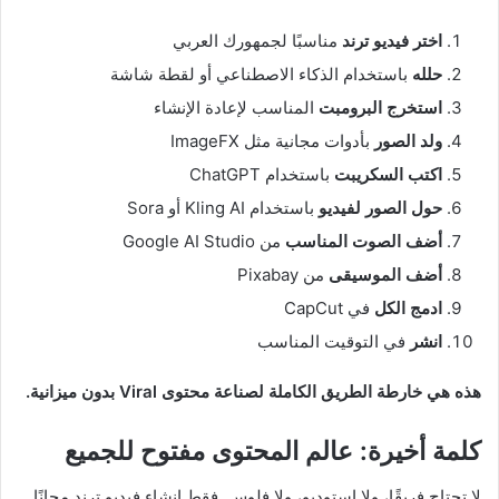
اختر فيديو ترند
مناسبًا لجمهورك العربي
حلله
باستخدام الذكاء الاصطناعي أو لقطة شاشة
استخرج البرومبت
المناسب لإعادة الإنشاء
ولد الصور
بأدوات مجانية مثل ImageFX
اكتب السكريبت
باستخدام ChatGPT
حول الصور لفيديو
باستخدام Kling AI أو Sora
أضف الصوت المناسب
من Google AI Studio
أضف الموسيقى
من Pixabay
ادمج الكل
في CapCut
انشر
في التوقيت المناسب
هذه هي خارطة الطريق الكاملة لصناعة محتوى Viral بدون ميزانية.
كلمة أخيرة: عالم المحتوى مفتوح للجميع
لا تحتاج فريقًا، ولا استوديو، ولا فلوس. فقط إنشاء فيديو ترند مجانًا