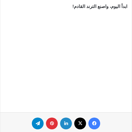
ابدأ اليوم، واصنع الترند القادم!
فيسبوك
‫X
لينكدإن
بينتيريست
تيلقرام