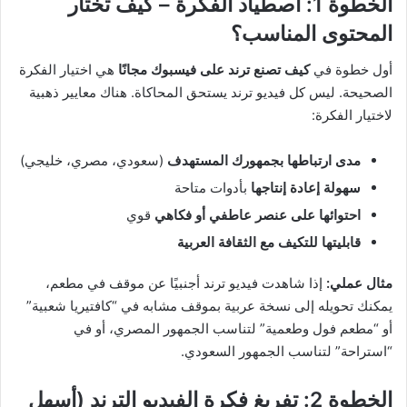
الخطوة 1: اصطياد الفكرة – كيف تختار
المحتوى المناسب؟
أول خطوة في
كيف تصنع ترند على فيسبوك مجانًا
هي اختيار الفكرة
الصحيحة. ليس كل فيديو ترند يستحق المحاكاة. هناك معايير ذهبية
لاختيار الفكرة:
مدى ارتباطها بجمهورك المستهدف
(سعودي، مصري، خليجي)
سهولة إعادة إنتاجها
بأدوات متاحة
احتوائها على عنصر عاطفي أو فكاهي
قوي
قابليتها للتكيف مع الثقافة العربية
مثال عملي:
إذا شاهدت فيديو ترند أجنبيًا عن موقف في مطعم،
يمكنك تحويله إلى نسخة عربية بموقف مشابه في “كافتيريا شعبية”
أو “مطعم فول وطعمية” لتناسب الجمهور المصري، أو في
“استراحة” لتناسب الجمهور السعودي.
الخطوة 2: تفريغ فكرة الفيديو الترند (أسهل