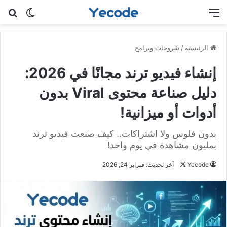
القائمة
بح
الوضع ا
الرئيسية
/
شروحات وبرامج
إنشاء فيديو ترند مجانًا في 2026:
دليل صناعة محتوى Viral بدون
أدوات أو ميزانية!
بدون فلوس ولا اشتراكات.. كيف صنعت فيديو ترند
بمليون مشاهدة في يوم واحد!
Yecode
ت
آخر تحديث: فبراير 24, 2026
ا
ب
ع
ع
ل