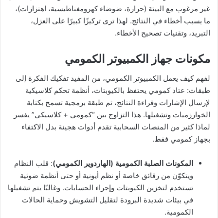
غير مرغوب مع البيئة (حرارة، ضوضاء كهرومغناطيسية، اهتزازات)،
ما يسبب أخطاء في النتائج. لهذا ترى تركيزًا كبيرًا على العزل،
التبريد، وتقنيات تصحيح الأخطاء.
مكونات جهاز الكمبيوتر الكمومي
لفهم كيف يعمل الكمبيوتر الكمومي، من المفيد تفكيك الفكرة إلى
طبقات: عتاد كمومي يحتفظ بالكيوبتات، أنظمة تحكم كلاسيكية
لإرسال الإشارات وقراءة النتائج، ثم طبقة برمجية تسمح بكتابة
الخوارزميات وتشغيلها. هذا التزاوج بين “كمومي + كلاسيكي” يفسر
لماذا كثير من المنصات السحابية تقدم أدوات هجينة بدل الاكتفاء
بجهاز كمومي فقط.
المكونات الصلبة الكمومية (الهاردوير الكمومي)
: قلب النظام
ويتكوّن من رقائق خاصة أو نظم أيونية أو حتى أنظمة ضوئية
تستخدم لتخزين الكيوبتات وإجراء الحسابات. وغالبًا يتم تشغيلها
في بيئات شديدة البرودة لتقليل التشويش وحماية الحالات
الكمومية.