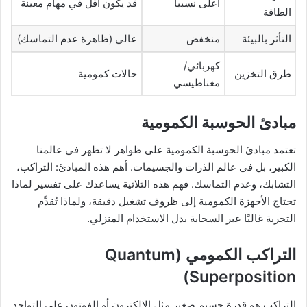
أعلى نسبيا
قد يكون أقل في مهام معينة
الطاقة
التأثر بالبيئة
منخفض
عالي (ظاهرة عدم التماسك)
كهربائي/
طرق التخزين
حالات كمومية
مغناطيسي
مبادئ الحوسبة الكمومية
تعتمد مبادئ الحوسبة الكمومية على ظواهر لا تظهر في عالمنا
الكبير، بل في عالم الذرات والجسيمات. أهم هذه المبادئ: التراكب،
التشابك، وعدم التماسك. فهم هذه الثلاثية يساعدك على تفسير لماذا
تحتاج الأجهزة الكمومية إلى ظروف تشغيل دقيقة، ولماذا تُقدَّم
التجربة غالبًا عبر السحابة بدل الاستخدام المنزلي.
التراكب الكمومي (Quantum
Superposition)
التراكب هو قدرة جسيم صغير مثل الإلكترون أو الفوتون على التواجد