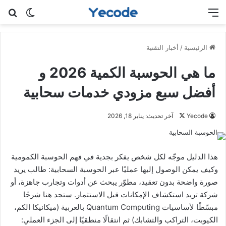
القائمة
بح
الوضع ا
الرئيسية
/
أخبار التقنية
ما هي الحوسبة الكمية 2026 و
أفضل سبع مزودي خدمات سحابية
Yecode
ت
آخر تحديث: يناير 18, 2026
ا
ب
ع
هذا الدليل موجّه لكل شخص يفكر بجدية في فهم الحوسبة الكمومية
ع
وكيف يمكن الوصول إليها عمليًا عبر الحوسبة السحابية: طالب يريد
ل
صورة واضحة بدون تعقيد، مطوّر يبحث عن أدوات وتجارب جاهزة، أو
ى
شركة تريد استكشاف الإمكانات قبل الاستثمار. ستجد هنا شرحًا
X
مبسّطًا لأساسيات Quantum Computing بالعربية (ميكانيكا الكم،
الكيوبت، التراكب والتشابك) ثم انتقالًا منطقيًا إلى الجزء العملي: