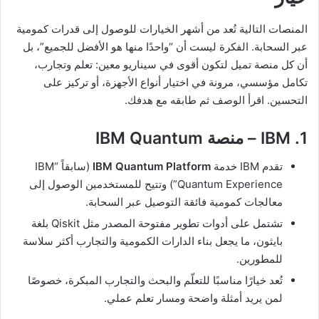
المنصات التالية تُعد من أشهر الخيارات للوصول إلى قدرات كمومية
عبر السحابة. الفكرة ليست أن “واحدًا منها هو الأفضل للجميع”، بل
أن كل منصة تميل لتكون أقوى في سيناريو معين: تعلم وتجارب،
تكامل مؤسسي، مرونة في اختيار أنواع الأجهزة، أو تركيز على
التحسين. اقرأ الوصف ثم طابقه مع هدفك.
1. IBM – منصة IBM Quantum
تقدم IBM خدمة
IBM Quantum Platform
(سابقاً “IBM
Quantum Experience”) وتتيح للمستخدمين الوصول إلى
معالجات كمومية فائقة التوصيل عبر السحابة.
تشتمل على أدوات تطوير مفتوحة المصدر مثل ‎Qiskit بلغة
بايثون، ما يجعل بناء الدارات الكمومية والتجارب أكثر سلاسة
للمطورين.
تُعد خيارًا مناسبًا للتعلّم والبحث والتجارب المبكرة، خصوصًا
لمن يريد أمثلة واضحة ومسار تعلم عملي.