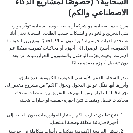
السحابية؟ (خصوصًا لمشاريع الذكاء
الاصطناعي والكم)
مزود خدمة سحابية هو شركة أو منصة حوسبة سحابية توفّر موارد
مثل التخزين والخوادم والشبكات حسب الطلب. السحابة تعني أنك
تستخدم قدرات حوسبية كبيرة دون امتلاكها فعليًا. ومع بروز الحوسبة
الكمومية، أصبح الوصول إلى أجهزة أو محاكيات كمومية ممكنًا عبر
الإنترنت، بحيث يجرّب الباحثون والمطورون الخوارزميات عن بعد
دون تشغيل أجهزة معقدة محليًا.
توفر السحابة الدعم الأساسي للحوسبة الكمومية بعدة طرق،
وأبرزها أنها تقلّل عوائق الدخول وتحوّل “الكم” من مشروع مختبر إلى
تجربة قابلة للتكرار. ومن المهم هنا التفريق بين: منصات تمنحك
محاكيات فقط، ومنصات تتيح أجهزة حقيقية أو خيارات هجينة.
تتيح تطبيق تجارب الكم واختبار الخوارزميات بدون الحاجة إلى
أجهزة فيزيائية مكلفة وصعبة التشغيل.
تسهّل البرمجة الكمومية بمكتبات وأدوات متكاملة في حوسبة