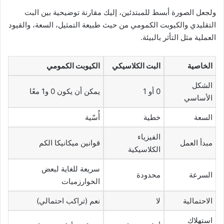
ولجعل الصورة أبسط للمبتدئين، إليك مقارنة توضيحية بين البت
التقليدي والكيوبت الكمومي من حيث طبيعة التمثيل، السعة، والقيود
العملية مثل التأثر بالبيئة.
الخاصية
البت الكلاسيكي
الكيوبت الكمومي
الشكل
0 أو 1
يمكن أن يكون 0 و1 معًا
الأساسي
السعة
خطية
أُسّية
الفيزياء
مبدأ العمل
قوانين ميكانيكا الكم
الكلاسيكية
سريعة للغاية لبعض
السرعة
محدودة
الخوارزميات
الاحتمالية
لا
نعم (تراكب احتمالي)
استهلاك