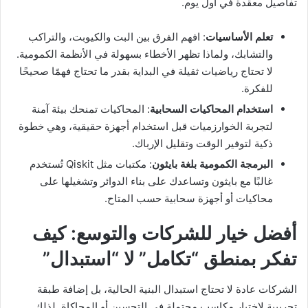
تفاصيل معقدة في أول يوم.
تعلم الأساسيات
: افهم الفرق بين البت والكيوبت، والتراكب
والتشابك، ولماذا تظهر الأخطاء بسهولة في الأنظمة الكمومية.
لا تحتاج رياضيات ثقيلة في البداية بقدر ما تحتاج فهمًا صحيحًا
للفكرة.
استخدام المحاكيات السحابية
: المحاكيات تمنحك بيئة آمنة
لتجربة الخوارزميات قبل استخدام أجهزة حقيقية، وهي خطوة
ذكية لتوفير الوقت وتقليل الإرباك.
البرمجة الكمومية بلغة بايثون
: مكتبات مثل Qiskit تُستخدم
غالبًا مع بايثون وتساعدك على بناء الدوائر وتشغيلها على
محاكيات أو أجهزة سحابية حسب المتاح.
أفضل خيار للشركات والتوسع: كيف
تفكر بمنطق “تكامل” لا “استبدال”
الشركات عادة لا تحتاج استبدال البنية الحالية، بل إضافة طبقة
تجريبية لاختبار مكاسب محتملة في التحسين أو المحاكاة. لذلك