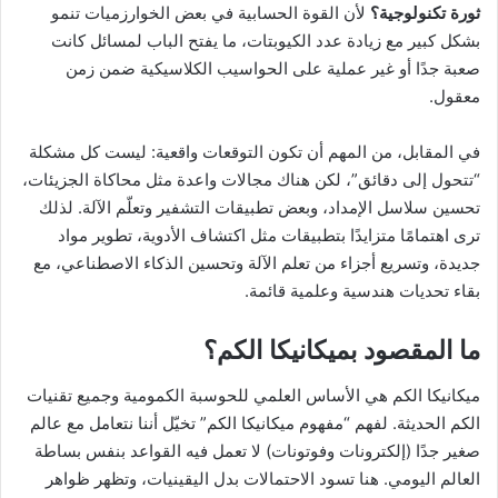
ثورة تكنولوجية؟
لأن القوة الحسابية في بعض الخوارزميات تنمو
بشكل كبير مع زيادة عدد الكيوبتات، ما يفتح الباب لمسائل كانت
صعبة جدًا أو غير عملية على الحواسيب الكلاسيكية ضمن زمن
معقول.
في المقابل، من المهم أن تكون التوقعات واقعية: ليست كل مشكلة
“تتحول إلى دقائق”، لكن هناك مجالات واعدة مثل محاكاة الجزيئات،
تحسين سلاسل الإمداد، وبعض تطبيقات التشفير وتعلّم الآلة. لذلك
ترى اهتمامًا متزايدًا بتطبيقات مثل اكتشاف الأدوية، تطوير مواد
جديدة، وتسريع أجزاء من تعلم الآلة وتحسين الذكاء الاصطناعي، مع
بقاء تحديات هندسية وعلمية قائمة.
ما المقصود بميكانيكا الكم؟
ميكانيكا الكم هي الأساس العلمي للحوسبة الكمومية وجميع تقنيات
الكم الحديثة. لفهم “مفهوم ميكانيكا الكم” تخيّل أننا نتعامل مع عالم
صغير جدًا (إلكترونات وفوتونات) لا تعمل فيه القواعد بنفس بساطة
العالم اليومي. هنا تسود الاحتمالات بدل اليقينيات، وتظهر ظواهر