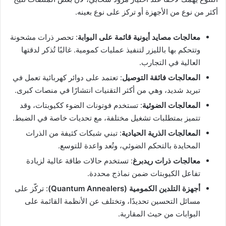
أكثر من نوع من الأجهزة أو تركز على نوع بعينه.
معالجات مصايد أيونية قائمة على البوابة
: تحصر ذرات مشحونة
وتتحكم بها بالليزر لتنفيذ عمليات كمومية. غالبًا تُذكر لدقتها
العالية في التجارب.
المعالجات فائقة التوصيل
: تعتمد على دوائر كهربائية تعمل في
تبريد شديد، وهي من أكثر التقنيات انتشارًا في منصات كبرى.
المعالجات الضوئية
: تستخدم فوتونات الضوء ككيوبتات، وقد
تتميز بمتطلبات تشغيل مختلفة، مع تحديات خاصة في الضبط.
المعالجات الذرية الحيادية
: تبني شبكات كثيفة من الذرات
المحايدة بالتحكم الضوئي، وتُعد واعدة للتوسع.
معالجات ذرات ريدبرغ
: تستخدم حالات طاقة عالية لزيادة
تفاعل الكيوبتات ضمن نماذج محددة.
أجهزة التلدين الكمومية (Quantum Annealers)
: تركّز على
مسائل التحسين تحديدًا، وتختلف عن الأنظمة القائمة على
البوابات من حيث المقاربة.