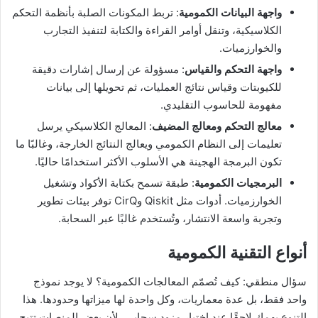
واجهة البيانات الكمومية
: تربط المكونات الصلبة بأنظمة التحكم
الكلاسيكية، وتنقل أوامر القراءة والكتابة لتنفيذ التجارب
والخوارزميات.
واجهة التحكم والقياس
: مسؤولة عن إرسال إشارات دقيقة
للكيوبتات وقياس نتائج العمليات، ثم تحويلها إلى بيانات
مفهومة للحاسوب التقليدي.
معالج التحكم ومعالج المضيف
: المعالج الكلاسيكي يرسل
تعليمات إلى النظام الكمومي ويعالج النتائج الخارجة، وغالبًا ما
تكون البرمجة الهجينة هي الأسلوب الأكثر استخدامًا حاليًا.
البرمجيات الكمومية
: طبقة تسمح بكتابة الأكواد وتشغيل
الخوارزميات. أدوات مثل Qiskit وCirQ توفر بيئات تطوير
وتجربة واسعة الانتشار، وتُستخدم غالبًا عبر السحابة.
أنواع التقنية الكمومية
سؤال منطقي: كيف تُصمّم المعالجات الكمومية؟ لا يوجد نموذج
واحد فقط، بل عدة معماريات، وكل واحدة لها ميزاتها وحدودها. هذا
التنوع يهمك لاحقًا عند اختيار مزود سحابي، لأن بعض المنصات تتيح