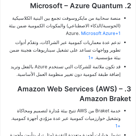
2. Microsoft – ‎Azure Quantum
منصة سحابية من مايكروسوفت تجمع بين البنية الكلاسيكية
(الحوسبة/الذكاء الاصطناعي) والمكونات الكمومية ضمن بيئة
‎‎‎Azure.
Microsoft Azure+1
تدعم عدة معماريات كمومية عبر الشراكات، وتقدّم أدوات
تطوير وواجهات تساعد على تشغيل سيناريوهات هجينة ضمن
بيئة مؤسسية.
+1
قد تكون ملائمة للشركات التي تستخدم Azure بالفعل وتريد
إضافة طبقة كمومية دون تغيير منظومة العمل الأساسية.
3. Amazon Web Services (AWS) –
‎Amazon Braket
خدمة Braket من AWS تتيح بيئة مُدارة لتصميم ومحاكاة
وتشغيل خوارزميات كمومية عبر عدة مزوّدي أجهزة كمومية.
+1
تشمل خيارات أجهزة متعددة التقنية (مثل تراب-أيون وأجهزة