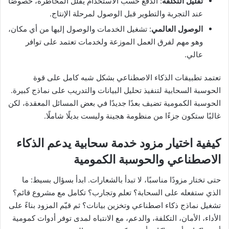
تقليل التكلفة
: الدفع حسب الاستخدام يقلّل المخاطرة، خصوصًا
عند التجربة والتطوير قبل الوصول لمرحلة الإنتاج.
الوصول العالمي
: تشغيل الخدمات والوصول إليها من أي مكان،
وهو مهم لفرق العمل الموزعة ولخدمات تعتمد على توافر
عالي.
تعتمد تطبيقات الذكاء الاصطناعي بشكل شبه كامل على قوة
الحوسبة السحابية لتنفيذ تحليل البيانات والتدريب على نماذج كبيرة.
الحوسبة الكمومية تضيف بعدًا جديدًا في بعض المسائل المعقدة، لكن
غالبًا ستكون جزءًا من منظومة هجينة وليست بديلًا شاملًا.
كيفية اختيار مزود خدمة سحابية يدعم الذكاء
الاصطناعي والحوسبة الكمومية
حتى تختار مزودًا مناسبًا، لا تبدأ بالشعارات. ابدأ بسؤال بسيط: ما
الذي ستفعله على السحابة؟ تعلم وتجارب؟ تكامل مع مشروع قائم؟
تشغيل نماذج ذكاء اصطناعي وتخزين بيانات؟ ثم قيّم المزود بناءً على
الأداء، الأمان، التكلفة، والدعم، مع الانتباه لمدى توفر أدوات كمومية