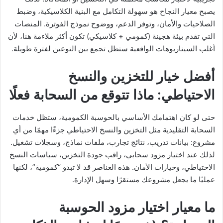
يصبح معيار النجاح هو سهولة التكامل مع البنية الكلاسيكية، وضبط
الصلاحيات والأمان، وتوفر الدعم، ووضوح نموذج الفوترة. المنصات
التي تقدم بيئة هجينة (كمومي + كلاسيكي) تكون أكثر ملاءمة هنا، لأن
أغلب السيناريوهات الواقعية ستظل تجمع بين النوعين لفترة طويلة.
أفضل خيار للتخزين والنسخ
الاحتياطي: ماذا تتوقع من السحابة فعلًا
حتى لو كان اهتمامك الأساسي بالحوسبة الكمومية، ستظل خدمات
السحابة التقليدية مثل التخزين والنسخ الاحتياطي جزءًا مهمًا من أي
مشروع: بيانات تدريب، نتائج تجارب، ملفات نماذج، وسجلات تشغيل.
لذلك عند اختيار مزود سحابي، راقب جودة التخزين، سياسات النسخ
الاحتياطي، وخيارات الأمان. هذه العناصر قد لا تبدو “كمومية”، لكنها
عمليًا ما يجعل مشروعك مستقرًا وسهل الإدارة.
ما معيار اختيار مزود الحوسبة