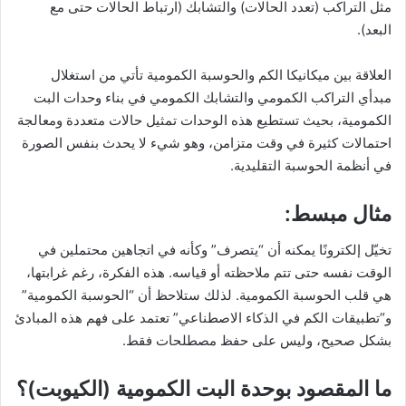
مثل التراكب (تعدد الحالات) والتشابك (ارتباط الحالات حتى مع
البعد).
العلاقة بين ميكانيكا الكم والحوسبة الكمومية تأتي من استغلال
مبدأي التراكب الكمومي والتشابك الكمومي في بناء وحدات البت
الكمومية، بحيث تستطيع هذه الوحدات تمثيل حالات متعددة ومعالجة
احتمالات كثيرة في وقت متزامن، وهو شيء لا يحدث بنفس الصورة
في أنظمة الحوسبة التقليدية.
مثال مبسط:
تخيّل إلكترونًا يمكنه أن “يتصرف” وكأنه في اتجاهين محتملين في
الوقت نفسه حتى تتم ملاحظته أو قياسه. هذه الفكرة، رغم غرابتها،
هي قلب الحوسبة الكمومية. لذلك ستلاحظ أن “الحوسبة الكمومية”
و“تطبيقات الكم في الذكاء الاصطناعي” تعتمد على فهم هذه المبادئ
بشكل صحيح، وليس على حفظ مصطلحات فقط.
ما المقصود بوحدة البت الكمومية (الكيوبت)؟