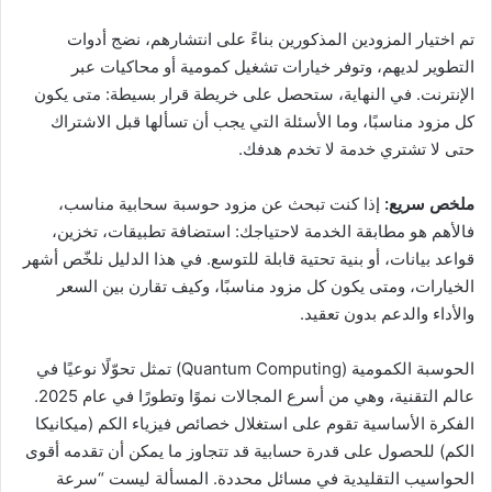
تم اختيار المزودين المذكورين بناءً على انتشارهم، نضج أدوات
التطوير لديهم، وتوفر خيارات تشغيل كمومية أو محاكيات عبر
الإنترنت. في النهاية، ستحصل على خريطة قرار بسيطة: متى يكون
كل مزود مناسبًا، وما الأسئلة التي يجب أن تسألها قبل الاشتراك
حتى لا تشتري خدمة لا تخدم هدفك.
ملخص سريع:
إذا كنت تبحث عن مزود حوسبة سحابية مناسب،
فالأهم هو مطابقة الخدمة لاحتياجك: استضافة تطبيقات، تخزين،
قواعد بيانات، أو بنية تحتية قابلة للتوسع. في هذا الدليل نلخّص أشهر
الخيارات، ومتى يكون كل مزود مناسبًا، وكيف تقارن بين السعر
والأداء والدعم بدون تعقيد.
الحوسبة الكمومية (Quantum Computing) تمثل تحوّلًا نوعيًا في
عالم التقنية، وهي من أسرع المجالات نموًا وتطورًا في عام 2025.
الفكرة الأساسية تقوم على استغلال خصائص فيزياء الكم (ميكانيكا
الكم) للحصول على قدرة حسابية قد تتجاوز ما يمكن أن تقدمه أقوى
الحواسيب التقليدية في مسائل محددة. المسألة ليست “سرعة