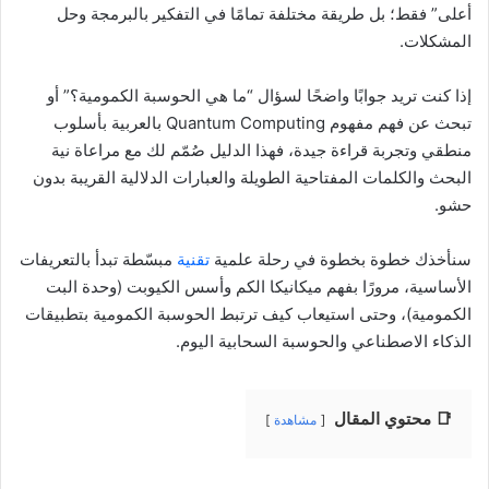
أعلى” فقط؛ بل طريقة مختلفة تمامًا في التفكير بالبرمجة وحل
المشكلات.
إذا كنت تريد جوابًا واضحًا لسؤال “ما هي الحوسبة الكمومية؟” أو
تبحث عن فهم مفهوم Quantum Computing بالعربية بأسلوب
منطقي وتجربة قراءة جيدة، فهذا الدليل صُمّم لك مع مراعاة نية
البحث والكلمات المفتاحية الطويلة والعبارات الدلالية القريبة بدون
حشو.
سنأخذك خطوة بخطوة في رحلة علمية
تقنية
مبسّطة تبدأ بالتعريفات
الأساسية، مرورًا بفهم ميكانيكا الكم وأسس الكيوبت (وحدة البت
الكمومية)، وحتى استيعاب كيف ترتبط الحوسبة الكمومية بتطبيقات
الذكاء الاصطناعي والحوسبة السحابية اليوم.
📑 محتوي المقال
مشاهدة