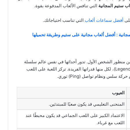
ب ستيم المجانية
التي تنافس الألعاب المدفوعة بقوة.
على
أفضل سماعات ألعاب
التي تناسب احتياجاتك.
جانية : أفضل ألعاب مجانية على ستيم وطريقة تحميلها
 الإيقاع من منظور الشخص الأول. تدور أحداثها في نفس عالم سلسلة
Titanfall، وتتميز بقائمة من الشخصيات الأسطورية (Legends)، لكل منها قدراتها الفريدة. تركز اللعبة على اللعب
سلس ونظام تواصل (Ping) ثوري.
العيوب
المنحنى التعليمي قد يكون صعبًا للمبتدئين.
الاعتماد الكبير على اللعب الجماعي قد يكون محبطًا عند
اللعب مع غرباء.