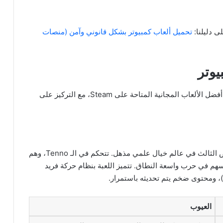
تحميل ألعاب كمبيوتر بشكل قانوني وآمن (منصات
يوتر
هنا يأتي الجزء الأكثر إثارة! لقد قمنا بتجميع قائمة تضم أفضل الألعاب المجانية المتاحة على Steam، مع التركيز على
Warframe هي لعبة أكشن وتصويب من منظور الشخص الثالث في عالم خيال علمي مذهل. تتحكم في الـ Tenno، وهم
م في حرب واسعة النطاق. تتميز اللعبة بنظام حركة فريد
العيوب