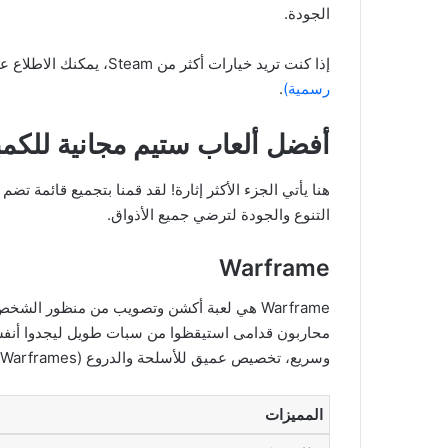
الجودة.
إذا كنت تريد خيارات أكثر من Steam، يمكنك الاطلاع على دليلنا:
رسمية)
.
أفضل ألعاب ستيم مجانية للكمب
التنوع والجودة لترضي جميع الأذواق.
Warframe
محاربون قدامى استيقظوا من سبات طويل ليجدوا أنفسه
وسريع، تخصيص عميق للأسلحة والدروع (Warframes)، ومحتوى ضخم يتم تحديثه باستمرار.
المميزات