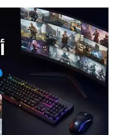
ا
ب
ع
ع
ل
ى
X