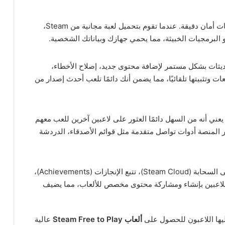
كل لعبة تُضاف إلى مكتبة Steam تخضع لفحوصات أمان دقيقة. عندما تقوم بتحميل لعبة مجانية من Steam،
 البرمجيات الخبيثة، مما يحمي جهازك وبياناتك الشخصية.
ديثات بشكل مستمر لإضافة محتوى جديد، إصلاح الأخطاء،
Stea إدارة هذه التجميعات وتثبيتها تلقائيًا، مما يضمن أنك دائمًا تلعب أحدث إصدار من
ًا. هذا يعني أنه من السهل دائمًا العثور على لاعبين آخرين للعب معهم
ر المنصة أدوات تواصل متقدمة مثل قوائم الأصدقاء، الدردشة
توفر المنصة ميزات إضافية مثل حفظ التقدم على السحابة (Steam Cloud)، تتبع الإنجازات (Achievements)،
Steam Work) التي تسمح للاعبين بإنشاء ومشاركة محتوى مخصص للألعاب، مما يضيف
ألعاب Steam Free to Play
عالية