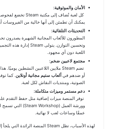
الأمان والموثوقية:
يمكنك أن تطمئن إلى أنها خالية من الفيروسات أو
التحديثات التلقائية:
المطورون للألعاب المجانية الشهيرة يصدرون تح
وتحسين التوازن. يتولى m
اللعبة دون أي مجهود.
مجتمع لاعبين ضخم:
تضم Steam ملايين اللاعبين النشطين يومي
أو ضدهم في
ألعاب ستيم مجانية أونلاين
. كما توف
الصوتية، ومنتديات النقاش لكل لعبة.
دعم مستمر وميزات متكاملة:
وورشة العمل (shop
عمقًا وساعات لعب لا نهائية.
لهذه الأسباب، تظل Steam المنصة الرائدة التي يلجأ إليها اللاعبون للحصول على