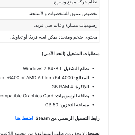
نظام حركة ممتع وسريع.
تخصيص عميق للشخصيات والأسلحة.
رسوميات ممتازة وعالم فني فريد.
محتوى ضخم ومتجدد يمكن لعبه فرديًا أو تعاونيًا.
متطلبات التشغيل (الحد الأدنى):
نظام التشغيل:
Windows 7 64-Bit
المعالج:
Intel Core 2 Duo e6400 or AMD Athlon x64 4000+
الذاكرة:
4 GB RAM
بطاقة الرسوميات:
DirectX 11+ compatible Graphics Card
مساحة التخزين:
50 GB
رابط التحميل الرسمي من Steam:
اضغط هنا
نصيحة:
لا تخف من طلب المساعدة من مجتمع اللاعبين ال